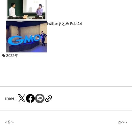
twitterまとめ Feb.24
2022年
share：
Post
< 前へ
次へ >
navigation