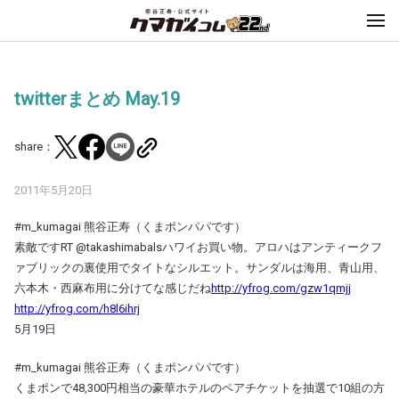
twitterまとめ May.19
share：
2011年5月20日
#m_kumagai 熊谷正寿（くまポンパパです）
素敵ですRT @takashimabalsハワイお買い物。アロハはアンティークフ
ァブリックの裏使用でタイトなシルエット。サンダルは海用、青山用、
六本木・西麻布用に分けてな感じだね
http://yfrog.com/gzw1qmjj
http://yfrog.com/h8l6ihrj
5月19日
#m_kumagai 熊谷正寿（くまポンパパです）
くまポンで48,300円相当の豪華ホテルのペアチケットを抽選で10組の方