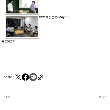
twitterまとめ May.10
2022年
share：
Post
< 前へ
次へ >
navigation