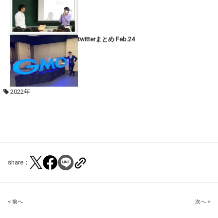
twitterまとめ Feb.24
2022年
share：
Post
< 前へ
次へ >
navigation