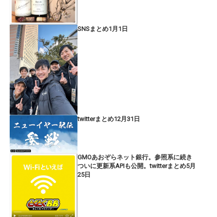
SNSまとめ1月1日
twitterまとめ12月31日
GMOあおぞらネット銀行。参照系に続き
ついに更新系APIも公開。twitterまとめ5月
25日