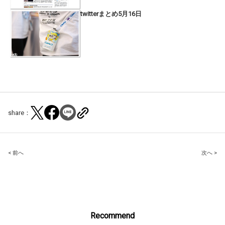
twitterまとめ5月16日
share：
Post
< 前へ
次へ >
navigation
Recommend