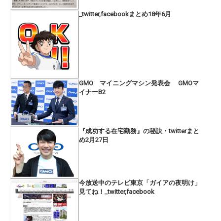
_twitter,facebookまとめ18年6月
GMO マイニングマシン発表会 GMOマ
イナーB2
『成功する在宅勤務』の秘訣・twitterまと
め2月27日
今放送中のテレビ東京「ガイアの夜明け」
見てね！_twitter,facebook