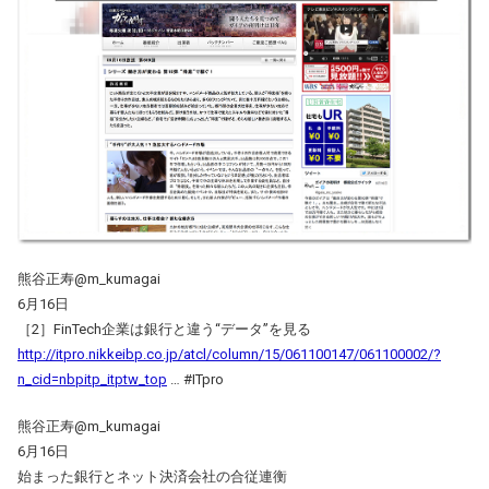
熊谷正寿‏@m_kumagai
6月16日
［2］FinTech企業は銀行と違う“データ”を見る
http://itpro.nikkeibp.co.jp/atcl/column/15/061100147/061100002/?
n_cid=nbpitp_itptw_top
… #ITpro
熊谷正寿‏@m_kumagai
6月16日
始まった銀行とネット決済会社の合従連衡