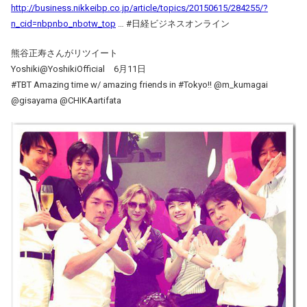
http://business.nikkeibp.co.jp/article/topics/20150615/284255/?
n_cid=nbpnbo_nbotw_top
… #日経ビジネスオンライン
熊谷正寿さんがリツイート
Yoshiki‏@YoshikiOfficial 6月11日
#TBT Amazing time w/ amazing friends in #Tokyo!! @m_kumagai
@gisayama @CHIKAartifata