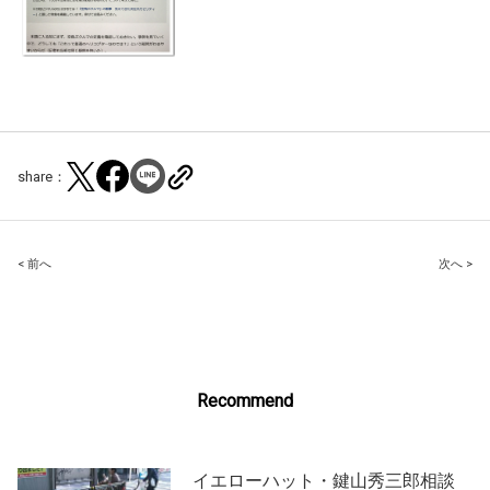
share：
Post
< 前へ
次へ >
navigation
Recommend
イエローハット・鍵山秀三郎相談