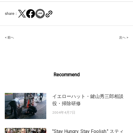
share：
Post
< 前へ
次へ >
navigation
Recommend
イエローハット・鍵山秀三郎相談
役・掃除研修
2004年4月7日
"Stay Hungry. Stay Foolish." スティ