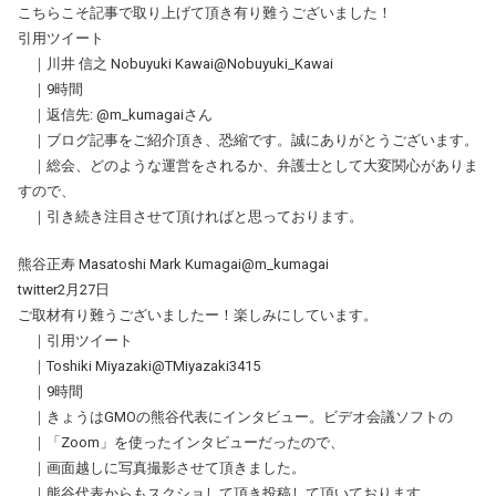
こちらこそ記事で取り上げて頂き有り難うございました！
引用ツイート
｜川井 信之 Nobuyuki Kawai@Nobuyuki_Kawai
｜9時間
｜返信先: @m_kumagaiさん
｜ブログ記事をご紹介頂き、恐縮です。誠にありがとうございます。
｜総会、どのような運営をされるか、弁護士として大変関心がありま
すので、
｜引き続き注目させて頂ければと思っております。
熊谷正寿 Masatoshi Mark Kumagai@m_kumagai
twitter2月27日
ご取材有り難うございましたー！楽しみにしています。
｜引用ツイート
｜Toshiki Miyazaki@TMiyazaki3415
｜9時間
｜きょうはGMOの熊谷代表にインタビュー。ビデオ会議ソフトの
｜「Zoom」を使ったインタビューだったので、
｜画面越しに写真撮影させて頂きました。
｜熊谷代表からもスクショして頂き投稿して頂いております。