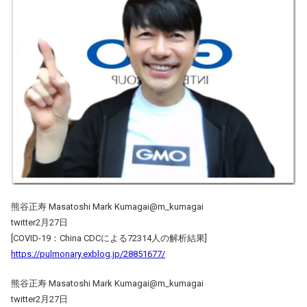
熊谷正寿 Masatoshi Mark Kumagai@m_kumagai
twitter2月27日
[COVID-19：China CDCによる72314人の解析結果]
https://pulmonary.exblog.jp/28851677/
熊谷正寿 Masatoshi Mark Kumagai@m_kumagai
twitter2月27日