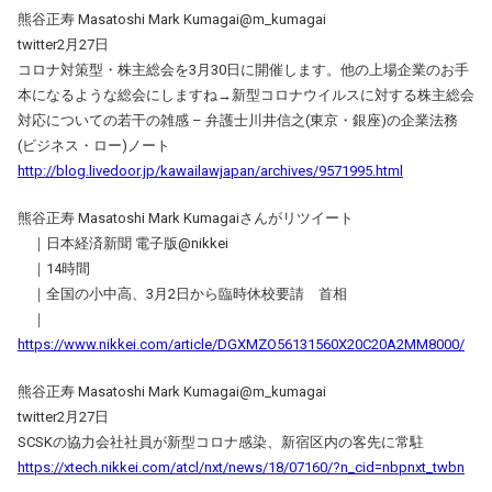
熊谷正寿 Masatoshi Mark Kumagai@m_kumagai
twitter2月27日
コロナ対策型・株主総会を3月30日に開催します。他の上場企業のお手
本になるような総会にしますね→新型コロナウイルスに対する株主総会
対応についての若干の雑感 – 弁護士川井信之(東京・銀座)の企業法務
(ビジネス・ロー)ノート
http://blog.livedoor.jp/kawailawjapan/archives/9571995.html
熊谷正寿 Masatoshi Mark Kumagaiさんがリツイート
｜日本経済新聞 電子版@nikkei
｜14時間
｜全国の小中高、3月2日から臨時休校要請 首相
｜
https://www.nikkei.com/article/DGXMZO56131560X20C20A2MM8000/
熊谷正寿 Masatoshi Mark Kumagai@m_kumagai
twitter2月27日
SCSKの協力会社社員が新型コロナ感染、新宿区内の客先に常駐
https://xtech.nikkei.com/atcl/nxt/news/18/07160/?n_cid=nbpnxt_twbn