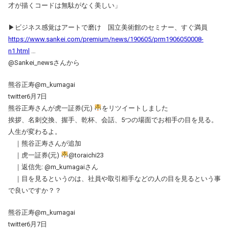
才が描くコードは無駄がなく美しい」
▶ビジネス感覚はアートで磨け 国立美術館のセミナー、すぐ満員
https://www.sankei.com/premium/news/190605/prm1906050008-
n1.html
…
@Sankei_newsさんから
熊谷正寿@m_kumagai
twitter6月7日
熊谷正寿さんが虎一証券(元)
をリツイートしました
挨拶、名刺交換、握手、乾杯、会話、5つの場面でお相手の目を見る。
人生が変わるよ。
｜熊谷正寿さんが追加
｜虎一証券(元)
@toraichi23
｜返信先: @m_kumagaiさん
｜目を見るというのは、社員や取引相手などの人の目を見るという事
で良いですか？？
熊谷正寿@m_kumagai
twitter6月7日