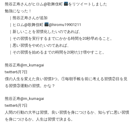
熊谷正寿さんがヒロム@歌舞伎町
をリツイートしました
勉強になった！
｜熊谷正寿さんが追加
｜ヒロム@歌舞伎町
@hiromu19901211
｜新しいことを習慣化したいのであれば、
｜その習慣を実行するまでにかかる時間を20秒早めること。
｜悪い習慣をやめたいのであれば、
｜その習慣を始めるまでの時間を20秒だけ増やすこと。
熊谷正寿@m_kumagai
twitter6月7日
僕の人生を変えた良い習慣3つ。①毎朝手帳を前に考える習慣②目を見
る習慣③運動の習慣。かな？
熊谷正寿@m_kumagai
twitter6月7日
人間の行動の大半は習慣。良い習慣を身につけるか、知らずに悪い習慣
を身につけるか。人生は習慣で決まる。