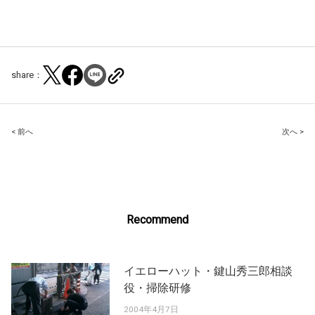
share：
Post
< 前へ
次へ >
navigation
Recommend
イエローハット・鍵山秀三郎相談
役・掃除研修
2004年4月7日