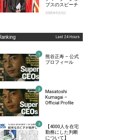
ブスのスピーチ
2005年9月3日
Ranking
Last 24 Hours
熊谷正寿 – 公式
プロフィール
Masatoshi
Kumagai –
Official Profile
【4000人を在宅
勤務にした判断
について】