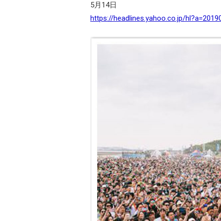
5月14日
https://headlines.yahoo.co.jp/hl?a=201