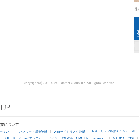
熊
Copyright (c) 2026 GMO Internet Group, Inc. All Rights Reserved.
事業について
セキュリティ相談AIチャットボッ
ティ24」
パスワード漏洩診断
Webサイトリスク診断
ーセキュリティ byイエラエ）
サイバー攻撃対策（GMO Flatt Security）
なりすまし対策