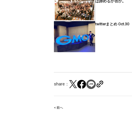
は諦めるか否か。
twitterまとめ Oct.30
share：
< 前へ
Post
navigation