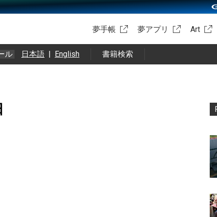
夢手帳
夢アプリ
Art
ール
日本語
|
English
書籍検索
日