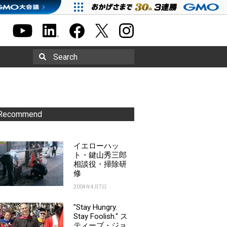
Search
Recommend
イエローハッ
ト・鍵山秀三郎
相談役・掃除研
修
2004年4月7日
"Stay Hungry.
Stay Foolish." ス
ティーブ・ジョ