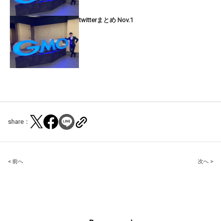
twitterまとめ Nov.1
share：
Post
< 前へ
次へ >
navigation