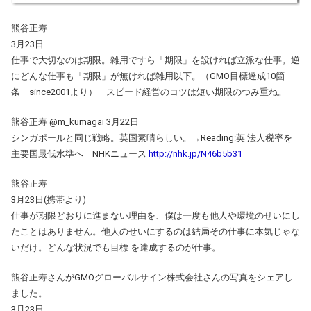
熊谷正寿
3月23日
仕事で大切なのは期限。雑用ですら「期限」を設ければ立派な仕事。逆
にどんな仕事も「期限」が無ければ雑用以下。（GMO目標達成10箇
条 since2001より） スピード経営のコツは短い期限のつみ重ね。
熊谷正寿 ‏@m_kumagai 3月22日
シンガポールと同じ戦略。英国素晴らしい。→Reading:英 法人税率を
主要国最低水準へ NHKニュース
http://nhk.jp/N46b5b31
熊谷正寿
3月23日(携帯より)
仕事が期限どおりに進まない理由を、僕は一度も他人や環境のせいにし
たことはありません。他人のせいにするのは結局その仕事に本気じゃな
いだけ。どんな状況でも目標 を達成するのが仕事。
熊谷正寿さんがGMOグローバルサイン株式会社さんの写真をシェアし
ました。
3月23日