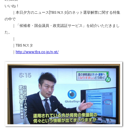
いいね！
｜本日夕方のニュース[TBS Nスタ]のネット選挙解禁に関する特集
の中で
｜「候補者・国会議員・政党認証サービス」を紹介いただきまし
た。
｜
｜TBS Nスタ
｜
http://www.tbs.co.jp/n-st/