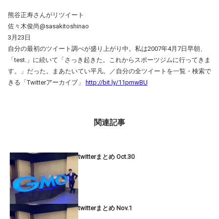
熊谷正寿さんがリツイート
佐々木俊尚@sasakitoshinao
3月23日
自分の最初のツイート調べが盛り上がり中。私は2007年4月7日早朝、
「test.」に続いて「さっき起きた。これからスポーツジムに行ってきま
す。」だった。まあたいてい平凡。／自分の全ツイートを一覧・検索で
きる「Twitterアーカイブ」
http://bit.ly/11pmwBU
関連記事
twitterまとめ Oct.30
twitterまとめ Nov.1