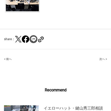
share：
Post
< 前へ
次へ >
navigation
Recommend
イエローハット・鍵山秀三郎相談