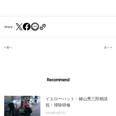
share：
Post
< 前へ
次へ >
navigation
Recommend
イエローハット・鍵山秀三郎相談
役・掃除研修
2004年4月7日