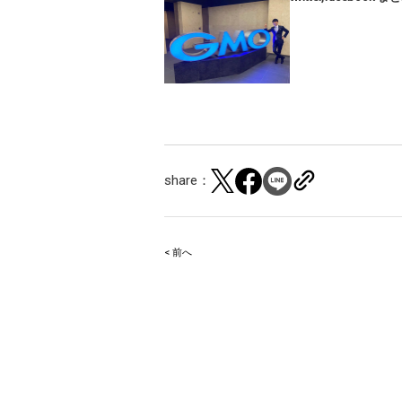
share：
< 前へ
Post
navigation