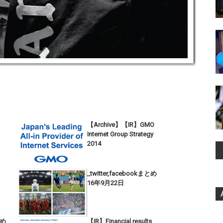
【Archive】【IR】GMO
Internet Group Strategy
2014
_twitter,facebookまとめ
16年9月22日
とめ
【IR】Financial results