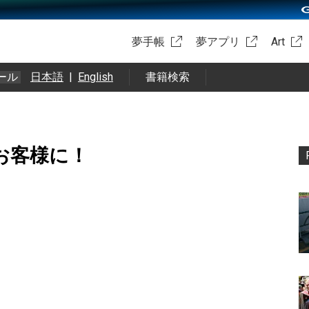
夢手帳
夢アプリ
Art
ール
日本語
|
English
書籍検索
」のお客様に！