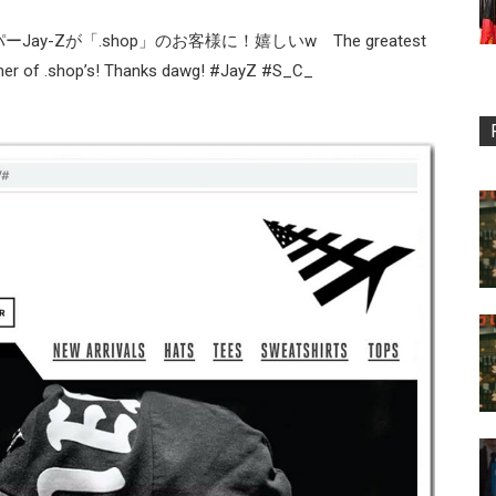
-Zが「.shop」のお客様に！嬉しいw The greatest
omer of .shop’s! Thanks dawg! #JayZ #S_C_