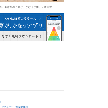
谷正寿考案の「夢が、かなう手帳。」販売中
ト
セキュリティ事業の軌跡