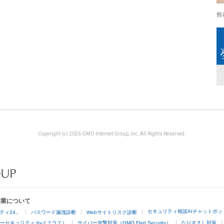
熊
Copyright (c) 2026 GMO Internet Group, Inc. All Rights Reserved.
事業について
セキュリティ相談AIチャットボッ
ティ24」
パスワード漏洩診断
Webサイトリスク診断
ーセキュリティ byイエラエ）
サイバー攻撃対策（GMO Flatt Security）
なりすまし対策