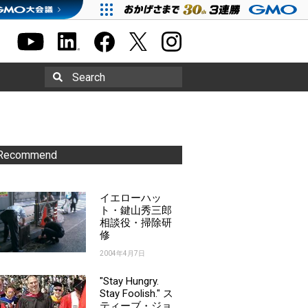
Search
Recommend
イエローハッ
ト・鍵山秀三郎
相談役・掃除研
修
2004年4月7日
"Stay Hungry.
Stay Foolish." ス
ティーブ・ジョ