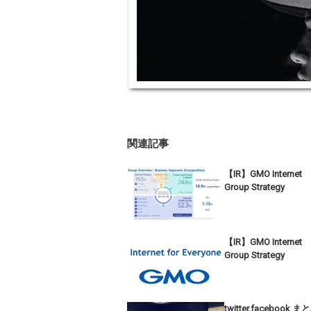
関連記事
【IR】GMO Internet
Group Strategy
【IR】GMO Internet
Group Strategy
twitter,facebook ま