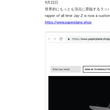
9月22日
世界的にもっとも頂点に君臨するラッパーJay
rapper of all time Jay-Z is now a cust
https://www.paperplane.shop