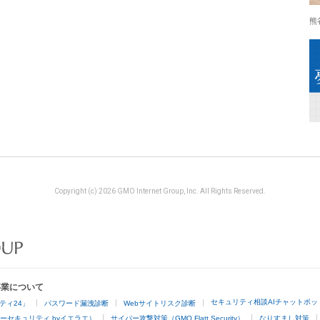
熊
Copyright (c) 2026 GMO Internet Group, Inc. All Rights Reserved.
事業について
セキュリティ相談AIチャットボッ
ティ24」
パスワード漏洩診断
Webサイトリスク診断
ーセキュリティ byイエラエ）
サイバー攻撃対策（GMO Flatt Security）
なりすまし対策