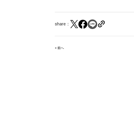
share：
< 前へ
Post
navigation