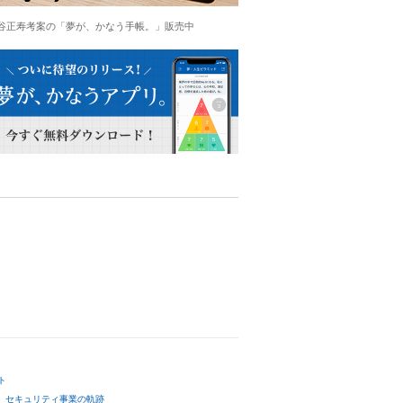
谷正寿考案の「夢が、かなう手帳。」販売中
ト
セキュリティ事業の軌跡