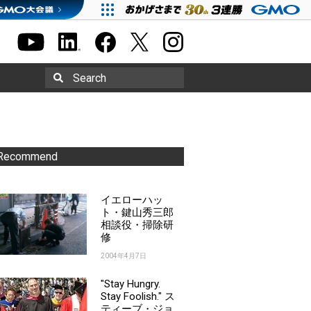
Search
Recommend
イエローハッ
ト・鍵山秀三郎
相談役・掃除研
修
2004年4月7日
"Stay Hungry.
Stay Foolish." ス
ティーブ・ジョ