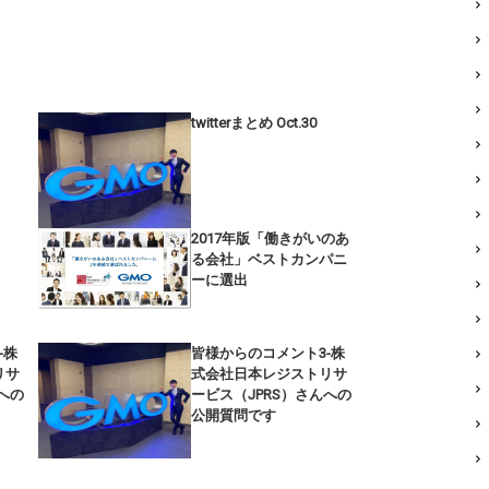
twitterまとめ Oct.30
2017年版「働きがいのあ
る会社」ベストカンパニ
ーに選出
-株
皆様からのコメント3-株
リサ
式会社日本レジストリサ
への
ービス（JPRS）さんへの
公開質問です