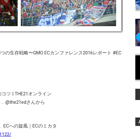
の生存戦略〜GMO ECカンファレンス2016レポート #EC
 | THE21オンライン
… @the21edさんから
。ECへの旋風｜ECのミカタ
1122/