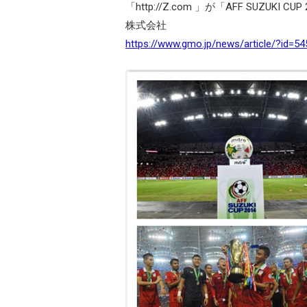
「http://Z.com 」が「AFF SUZU
株式会社
https://www.gmo.jp/news/article/?id=54