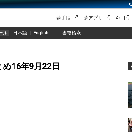
夢手帳
夢アプリ
Art
ール
日本語
|
English
書籍検索
okまとめ16年9月22日