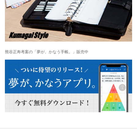
熊谷正寿考案の「夢が、かなう手帳。」販売中