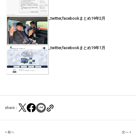
_twitter,facebookまとめ19年2月
_twitter,facebookまとめ19年1月
share：
Post
< 前へ
次へ >