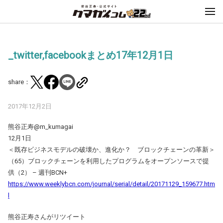
_twitter,facebookまとめ17年12月1日
share：
2017年12月2日
熊谷正寿‏@m_kumagai
12月1日
＜既存ビジネスモデルの破壊か、進化か？ ブロックチェーンの革新＞
（65）ブロックチェーンを利用したプログラムをオープンソースで提
供（2） – 週刊BCN+
https://www.weeklybcn.com/journal/serial/detail/20171129_159677.htm
l
熊谷正寿さんがリツイート