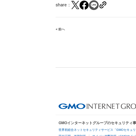
share：
< 前へ
Post
navigation
GMOインターネットグループのセキュリティ
世界初総合ネットセキュリティサービス「GMOセキュリ