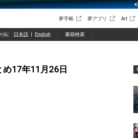
夢手帳
夢アプリ
Art
ール
日本語
|
English
書籍検索
okまとめ17年11月26日