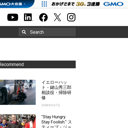
Search
Recommend
イエローハッ
ト・鍵山秀三郎
相談役・掃除研
修
2004年4月7日
"Stay Hungry.
Stay Foolish." ス
ティーブ・ジョ