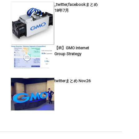
_twitter,facebookまとめ
18年7月
【IR】GMO Internet
Group Strategy
twitterまとめ Nov.26