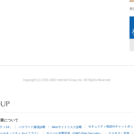
熊
Copyright (c) 2026 GMO Internet Group, Inc. All Rights Reserved.
事業について
セキュリティ相談AIチャットボッ
ティ24」
パスワード漏洩診断
Webサイトリスク診断
ーセキュリティ byイエラエ）
サイバー攻撃対策（GMO Flatt Security）
なりすまし対策