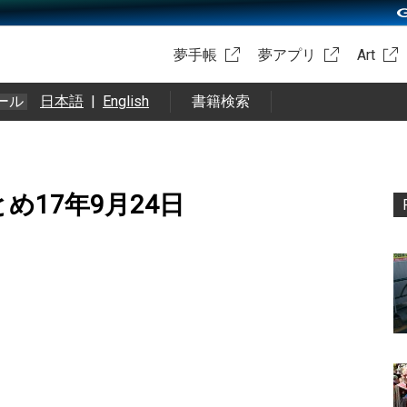
夢手帳
夢アプリ
Art
ール
日本語
|
English
書籍検索
okまとめ17年9月24日