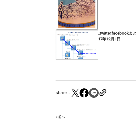
_twitter,facebook
17年12月1日
share：
< 前へ
Post
navigation