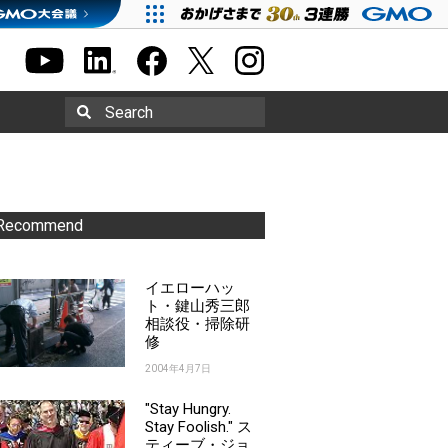
Search
Recommend
イエローハッ
ト・鍵山秀三郎
相談役・掃除研
修
2004年4月7日
"Stay Hungry.
Stay Foolish." ス
ティーブ・ジョ