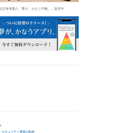
谷正寿考案の「夢が、かなう手帳。」販売中
ト
セキュリティ事業の軌跡