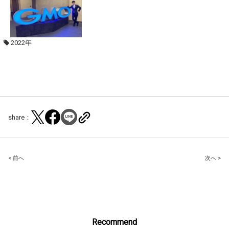
2022年
share：
Post
< 前へ
次へ >
navigation
Recommend