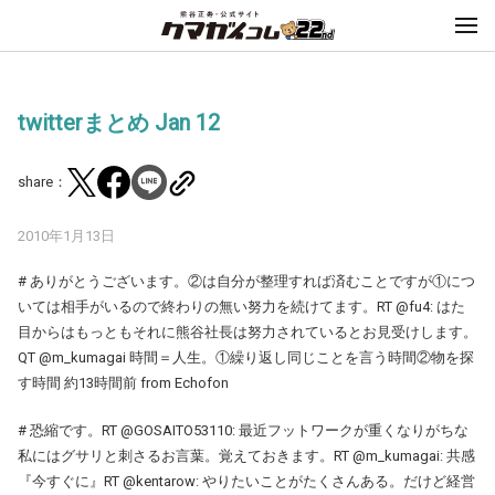
twitterまとめ Jan 12
share：
2010年1月13日
# ありがとうございます。②は自分が整理すれば済むことですが①につ
いては相手がいるので終わりの無い努力を続けてます。RT @fu4: はた
目からはもっともそれに熊谷社長は努力されているとお見受けします。
QT @m_kumagai 時間＝人生。①繰り返し同じことを言う時間②物を探
す時間 約13時間前 from Echofon
# 恐縮です。RT @GOSAITO53110: 最近フットワークが重くなりがちな
私にはグサリと刺さるお言葉。覚えておきます。RT @m_kumagai: 共感
『今すぐに』RT @kentarow: やりたいことがたくさんある。だけど経営