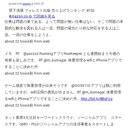
posted with
amazlet
at 10.01.24
菅下清廣 フォレスト出版 売り上げランキング: 8152
Amazon.co.jp で詳細を見る
仕事は問題の巣である。よって問題が無い仕事はない。そこで問題の本
質的な解決を図れる人は一流。問題の場当たり的な対応をする人は二
流。一流の仕事をしようよ。
about 22 hours前 from web
メモ RT @yazzzz RunningアプリRunKeeper とも連携始まり今後の
発展も楽しみです。 RT @m_kumagai: 体重管理をwifiとiPhoneアプリで
することに決めた件
about 22 hours前 from web
ゲーム感覚で体重管理が出来そうです @GO53110 アプリは既に利用
していますが、wifi活用の勇気が出ません。RT @m_kumagai: 体重管理
をwifiとiPhoneアプリですることに決めた件。
http://bit.ly/8BuFoz
about 22 hours前 from web
ネット業界3大注目キーワード＝クラウド、ソーシャルアプリ、コマー
スです。GMO－PGがソーシャルアプリの決済事業をスタートしま