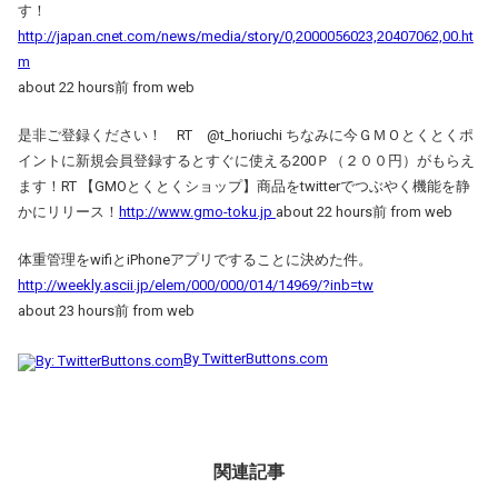
す！
http://japan.cnet.com/news/media/story/0,2000056023,20407062,00.ht
m
about 22 hours前 from web
是非ご登録ください！ RT @t_horiuchi ちなみに今ＧＭＯとくとくポ
イントに新規会員登録するとすぐに使える200Ｐ（２００円）がもらえ
ます！RT 【GMOとくとくショップ】商品をtwitterでつぶやく機能を静
かにリリース！
http://www.gmo-toku.jp
about 22 hours前 from web
体重管理をwifiとiPhoneアプリですることに決めた件。
http://weekly.ascii.jp/elem/000/000/014/14969/?inb=tw
about 23 hours前 from web
By TwitterButtons.com
関連記事