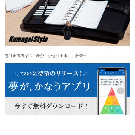
熊谷正寿考案の「夢が、かなう手帳。」販売中