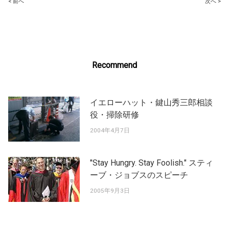
Post
< 前へ
次へ >
navigation
Recommend
イエローハット・鍵山秀三郎相談
役・掃除研修
2004年4月7日
"Stay Hungry. Stay Foolish." スティ
ーブ・ジョブスのスピーチ
2005年9月3日