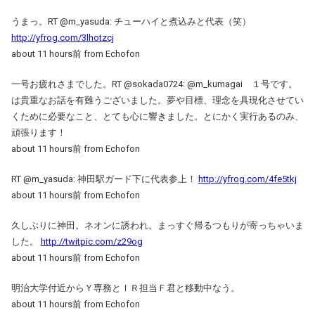
うまっ。RT @m_yasuda: チューハイと煮込みと代表（笑）
http://yfrog.com/3lhotzcj
about 11 hours前 from Echofon
一号お疲れさまでした。RT @sokada0724: @m_kumagai １号です。
は貴重なお話を有難うございました。夢や目標、理念を具現化させてい
くために必要なこと、とても心に響きました。とにかく実行あるのみ、
頑張ります！
about 11 hours前 from Echofon
RT @m_yasuda: 神田駅ガード下に代表参上！
http://yfrog.com/4fe5tkj
about 11 hours前 from Echofon
久しぶりに神田。ネオンに誘われ。まっすぐ帰るつもりが寄っちゃいま
した。
http://twitpic.com/z29og
about 11 hours前 from Echofon
明治大学付近からＹ専務とＩＲ担当Ｆ君と移動中なう。
about 11 hours前 from Echofon