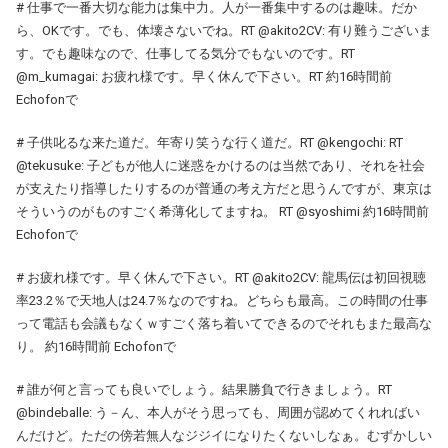
# 仕事で一番大切な能力は集中力。人が一番集中するのは趣味。だか
ら、OKです。でも、体壊さないでね。RT @akito2CV: 有り難うございま
す。でも趣味なので、仕事してる気分でもないのです。RT
@m_kumagai: お疲れ様です。早く休んで下さい。RT 約16時間前
Echofonで
# 子供叱るな来た道だ。年寄り笑うな行く道だ。RT @kengochi: RT
@tekusuke: 子どもが他人に迷惑をかけるのは当然であり、それを社会
が支えたり指導したりするのが普通の考え方だと思うんですが、東京は
そういうのがものすごく希薄化してますね。 RT @syoshimi 約16時間前
Echofonで
# お疲れ様です。早く休んで下さい。RT @akito2CV: 龍馬伝は初回視聴
率23.2％で天地人は24.7％なのですね。どちらも最高。この時間の仕事
って電話も会議もなくｗすごく落ち着いてできるのでそれもまた最高な
り。 約16時間前 Echofonで
# 誰が何と言っても良いでしょう。結果勝負で行きましょう。RT
@bindeballe: う－ん、本人がそう思っても、周囲が認めてくれればい
んだけど。ただの傍若無人なジジイになりたくないしなぁ。むずかしい