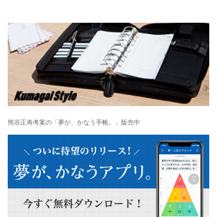
熊谷正寿考案の「夢が、かなう手帳。」販売中