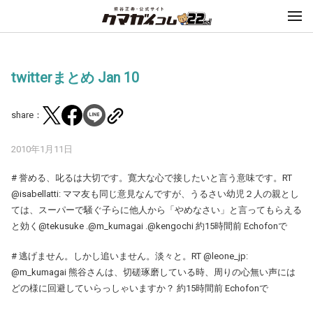
twitterまとめ Jan 10
share：
2010年1月11日
# 誉める、叱るは大切です。寛大な心で接したいと言う意味です。RT
@isabellatti: ママ友も同じ意見なんですが、うるさい幼児２人の親とし
ては、スーパーで騒ぐ子らに他人から「やめなさい」と言ってもらえる
と効く@tekusuke .@m_kumagai .@kengochi 約15時間前 Echofonで
# 逃げません。しかし追いません。淡々と。RT @leone_jp:
@m_kumagai 熊谷さんは、切磋琢磨している時、周りの心無い声には
どの様に回避していらっしゃいますか？ 約15時間前 Echofonで