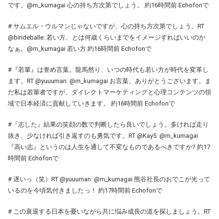
です。@m_kumagai 心の持ち方次第でしょう。 約16時間前 Echofonで
# サムエル・ウルマンじゃないですが、心の持ち方次第でしょう。RT
@bindeballe: 若い方、とは何歳くらいまでをイメージすればいいのか
なぁ。@m_kumagai 若い方 約16時間前 Echofonで
#『若輩』は誉め言葉。龍馬然り、いつの時代も若い方が時代を変革し
ます。RT @yuuuman: @m_kumagai お言葉、ありがとうございます。ま
だ私は若輩者ですが、ダイレクトマーケティングと心理コンテンツの領
域で日本経済に貢献していきます。 約16時間前 Echofonで
#『志した』結果の笑顔の数で判断したら良いでしょう。多ければ走り
抜き、少なければ引き返すのも勇気です。RT @Kay5: @m_kumagai
『高い志』というのは人生を通して不変なものであるべきですか? 約17
時間前 Echofonで
# 遅いっ（笑）RT @yuuuman: @m_kumagai 熊谷社長のおでこが光って
いるのを今頃気付きましたっ！ 約17時間前 Echofonで
# この衰退する日本を憂いながら共に悩み成長の道を探しましょう。RT