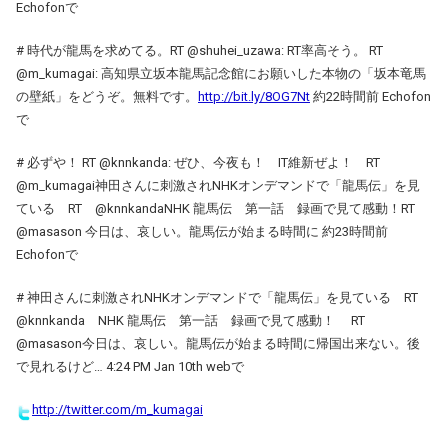
Echofonで
# 時代が龍馬を求めてる。RT @shuhei_uzawa: RT率高そう。 RT
@m_kumagai: 高知県立坂本龍馬記念館にお願いした本物の「坂本竜馬
の壁紙」をどうぞ。無料です。
http://bit.ly/8OG7Nt
約22時間前 Echofon
で
# 必ずや！ RT @knnkanda: ぜひ、今夜も！ IT維新ぜよ！ RT
@m_kumagai神田さんに刺激されNHKオンデマンドで「龍馬伝」を見
ている RT @knnkandaNHK 龍馬伝 第一話 録画で見て感動！RT
@masason 今日は、哀しい。龍馬伝が始まる時間に 約23時間前
Echofonで
# 神田さんに刺激されNHKオンデマンドで「龍馬伝」を見ている RT
@knnkanda NHK 龍馬伝 第一話 録画で見て感動！ RT
@masason今日は、哀しい。龍馬伝が始まる時間に帰国出来ない。後
で見れるけど… 4:24 PM Jan 10th webで
http://twitter.com/m_kumagai