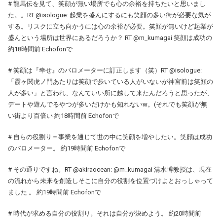
# 龍馬伝を見て、笑顔が無い場所でも心の余裕を持ちたいと思いまし
た。。RT @isologue: 起業を盛んにするにも笑顔の多い街が必要な気が
する。リスクに立ち向かうには心の余裕が必要。笑顔が無いけど起業が
盛んという場所は世界にあるだろうか？ RT @m_kumagai 笑顔は成功の
約18時間前 Echofonで
# 笑顔は『幸せ』のバロメーターに訂正します（笑）RT @isologue:
「霞ヶ関虎ノ門あたりは笑顔で歩いている人がいないが神宮前は笑顔の
人が多い」と言われ、なんていい所に越して来たんだろうと思ったが、
デートや遊んでるやつが多いだけかも知れないw。(それでも笑顔が無
い街より百倍い 約18時間前 Echofonで
# 自らの役割り＝事業を通じて世の中に笑顔を増やしたい。笑顔は成功
のバロメーター。 約19時間前 Echofonで
# その通りですね。RT @akiraocean: @m_kumagai 清水博教授は、現在
の流れから未来を創造しそこに自分の役割を位置づけよとおっしゃって
ました 。 約19時間前 Echofonで
# 時代が求める自分の役割り。それは自分が決めよう。 約20時間前