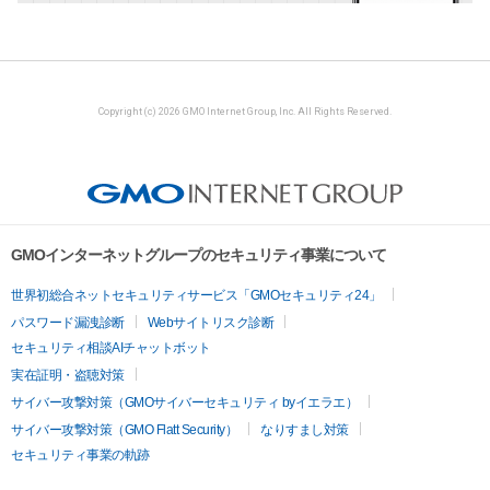
Copyright (c) 2026 GMO Internet Group, Inc. All Rights Reserved.
GMOインターネットグループのセキュリティ事業について
世界初総合ネットセキュリティサービス「GMOセキュリティ24」
パスワード漏洩診断
Webサイトリスク診断
セキュリティ相談AIチャットボット
実在証明・盗聴対策
サイバー攻撃対策（GMOサイバーセキュリティ byイエラエ）
サイバー攻撃対策（GMO Flatt Security）
なりすまし対策
セキュリティ事業の軌跡