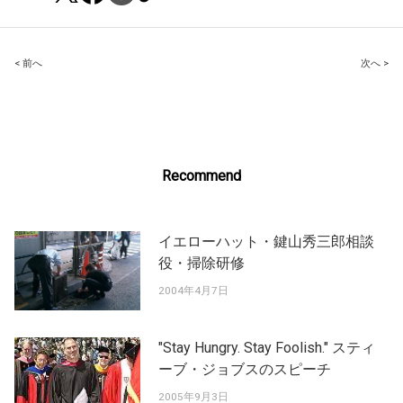
Post
< 前へ
次へ >
navigation
Recommend
イエローハット・鍵山秀三郎相談
役・掃除研修
2004年4月7日
"Stay Hungry. Stay Foolish." スティ
ーブ・ジョブスのスピーチ
2005年9月3日