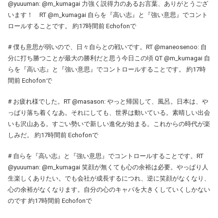
@yuuuman: @m_kumagai 力強く説得力のあるお言葉、ありがとうござ
います！ RT @m_kumagai 自らを『高い志』と『強い意思』でコント
ロールすることです。 約17時間前 Echofonで
# 僕も意思が弱いので、日々自らとの戦いです。RT @maneosenoo: 自
分に打ち勝つことが最大の勝利だと思う今日この頃 QT @m_kumagai 自
らを『高い志』と『強い意思』でコントロールすることです。 約17時
間前 Echofonで
# お疲れ様でした。RT @masason: やっと帰国して、風呂。日本は、や
っぱり落ち着くなあ。それにしても、世界は動いている。素晴しい出会
いも沢山ある。すごい勢いで新しい進化が始まる。これからの時代が楽
しみだ。 約17時間前 Echofonで
# 自らを『高い志』と『強い意思』でコントロールすることです。RT
@yuuuman: @m_kumagai 笑顔が無くても心の余裕は必要。やっぱり人
生楽しくありたい。でも会社が成長するにつれ、逆に笑顔がなくなり、
心の余裕がなくなります。自分の心のキャパを大きくしていくしかない
のです 約17時間前 Echofonで