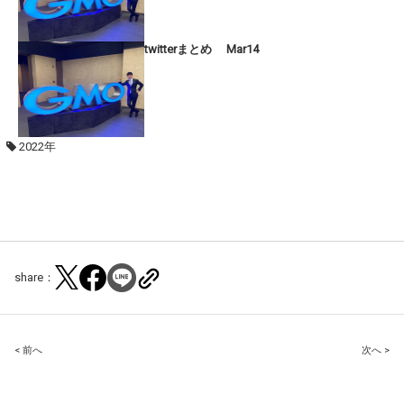
twitterまとめ Mar14
2022年
share：
Post
< 前へ
次へ >
navigation