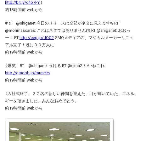
http://bit.ly/c4p7FY
)
約18時間前 webから
#RT @shiganet 今日のリリースは全部がネタに見えますw RT
@morimascaras: これはネタではありません(笑RT @shiganet: おおっ
ー！ RT
http://eeg.jp/dOO2
GMOメディアの、マジカルメーカーリニュ
アル完了！既に３０万人に
約19時間前 webから
#爆笑 RT @shiganet うける RT @sima2: いいねこれ
http://gmobb.jp/muscle/
約19時間前 webから
#入社式終了。３２名の新しい仲間を迎えた。目が輝いていた。エネル
ギーを頂きました。みんなおめでとう。
約19時間前 webから