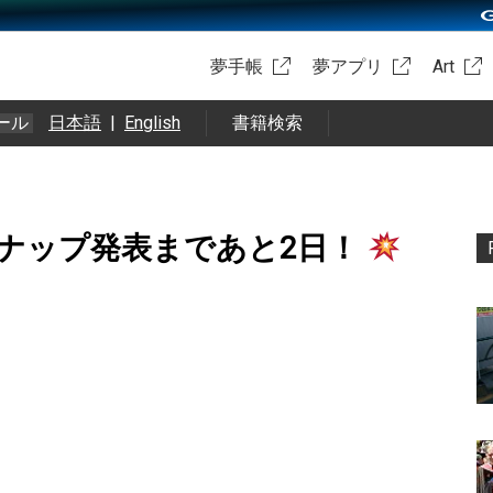
夢手帳
夢アプリ
Art
ール
日本語
|
English
書籍検索
ナップ発表まであと2日！