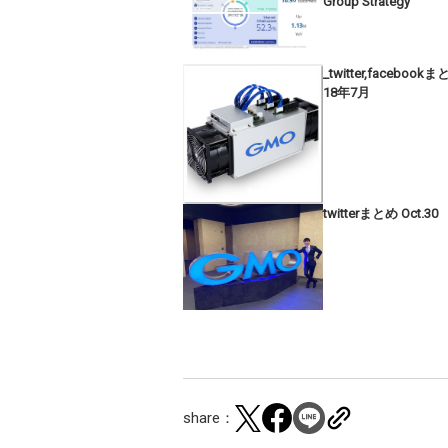
Group Strategy
_twitter,facebook
18年7月
twitterまとめ Oct.30
share：