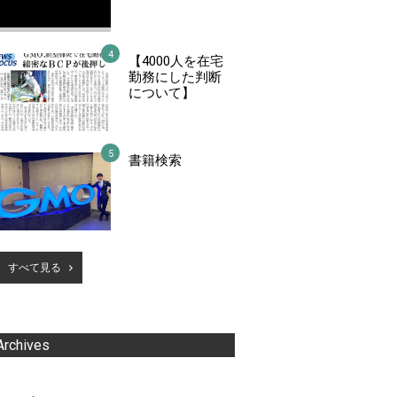
【4000人を在宅
勤務にした判断
について】
書籍検索
すべて見る
Archives