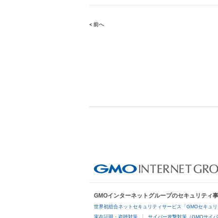
< 前へ
Post
navigation
GMOインターネットグループのセキュリティ
世界初総合ネットセキュリティサービス「GMOセキュリ
実在証明・盗聴対策
サイバー攻撃対策（GMOサイバ