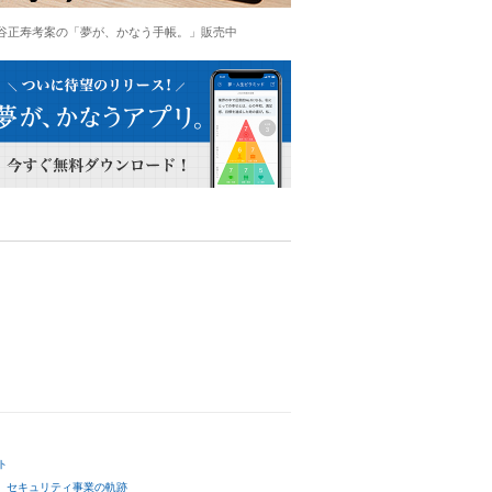
谷正寿考案の「夢が、かなう手帳。」販売中
ト
セキュリティ事業の軌跡