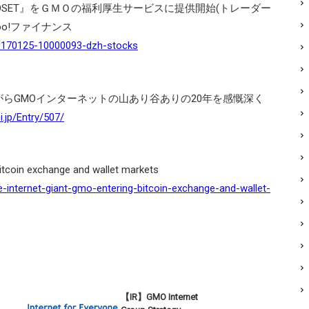
CLOSET』をＧＭＯの福利厚生サービスに提供開始(トレーダー
hoo!ファイナンス
/20170125-10000093-dzh-stocks
らGMOインターネットの山あり谷ありの20年を感慨深く
i.jp/Entry/507/
bitcoin exchange and wallet markets
-internet-giant-gmo-entering-bitcoin-exchange-and-wallet-
【IR】GMO Internet