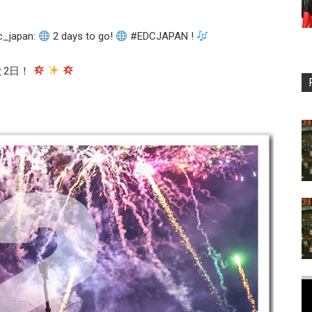
apan:
2 days to go!
#EDCJAPAN !
と2日！