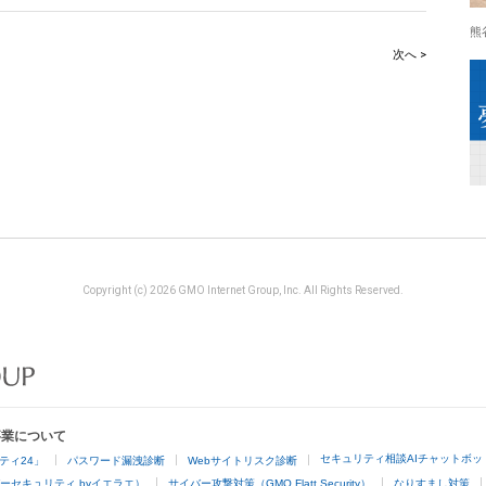
熊
次へ >
Copyright (c) 2026 GMO Internet Group, Inc. All Rights Reserved.
事業について
セキュリティ相談AIチャットボッ
ティ24」
パスワード漏洩診断
Webサイトリスク診断
ーセキュリティ byイエラエ）
サイバー攻撃対策（GMO Flatt Security）
なりすまし対策