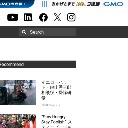
Search
Recommend
イエローハッ
ト・鍵山秀三郎
相談役・掃除研
修
2004年4月7日
"Stay Hungry.
Stay Foolish." ス
ティーブ・ジョ