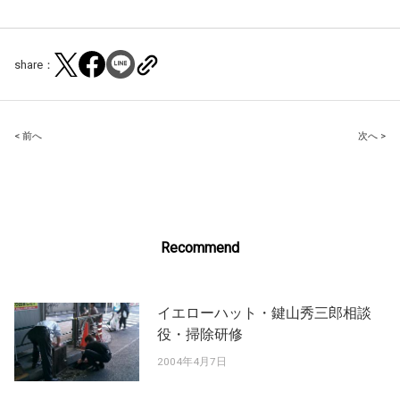
share：
Post
< 前へ
次へ >
navigation
Recommend
イエローハット・鍵山秀三郎相談
役・掃除研修
2004年4月7日