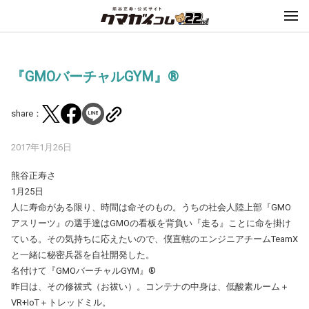
『GMOバーチャルGYM』®
share：
2017年1月26日
熊谷正寿さ
1月25日
人に寿命がある限り、時間は命そのもの。うちの社会人陸上部『GMO
アスリーツ』の選手達はGMOの看板を背負い『走る』ことに命を掛け
ている。その気持ちに応えたいので、僕直轄のエンジニアチームTeamX
と一緒に秘密兵器を自社開発した。
名付けて『GMOバーチャルGYM』®
昨日は、その修祓式（お祓い）。コンテナの中身は、低酸素ルーム＋
VR+IoT＋トレッドミル。