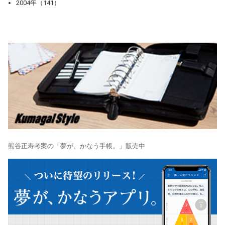
2004年（141）
熊谷正寿考案の「夢が、かなう手帳。」販売中