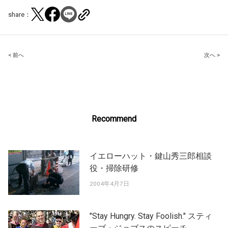
share：
Post
< 前へ
次へ >
navigation
Recommend
イエローハット・鍵山秀三郎相談
役・掃除研修
2004年4月7日
"Stay Hungry. Stay Foolish." スティ