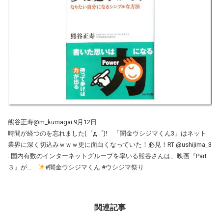
熊谷正寿@m_kumagai 9月12日
時間が経つのを忘れました(゜д゜)! 「闇金ウシジマくん3」はネット
業界に深く切込みｗｗｗ更に面白くなっていた！必見！RT @ushijima_3
: 国内有数のインターネットグループを率いる熊谷さんは、映画『Part
３』が…
#闇金ウシジマくん #ウシジマ祭り
関連記事