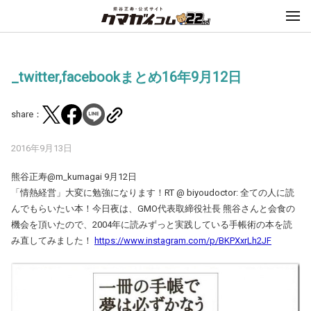
_twitter,facebookまとめ16年9月12日
share：
2016年9月13日
熊谷正寿@m_kumagai 9月12日
「情熱経営」大変に勉強になります！RT @ biyoudoctor: 全ての人に読
んでもらいたい本！今日夜は、GMO代表取締役社長 熊谷さんと会食の
機会を頂いたので、2004年に読みずっと実践している手帳術の本を読
み直してみました！
https://www.instagram.com/p/BKPXxrLh2JF