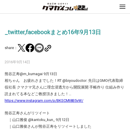
_twitter,facebookまとめ16年9月13日
share：
2016年9月14日
熊谷正寿@m_kumagai 9月13日
相ちゃん お疲れさまでした！RT @biyoudoctor: 先日はGMO代表取締
役社長 クマクマ兄さんに理念浸透方から開院展開 手帳作り 仕組み作り
読まれてる本などご教授頂きました！…
https://www.instagram.com/p/BKSCMt8B5vW/
熊谷正寿さんがリツイート
｜山口雅俊 ‏@kantoku_kun_ 9月12日
｜山口雅俊さんが熊谷正寿をリツイートしました