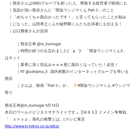
｜熊谷さんはGMOグループを創った人。尊敬する経営者で映画にも
｜造詣が深い熊谷さんに「闇金ウシジマくん Part３」のこと
｜「めちゃくちゃ面白かったです！」と言ってもらったことが励み
｜になった。山田孝之くんや綾野剛くんたち出演者にも伝える！
｜山口雅俊さんが追加
｜熊谷正寿 @m_kumagai
｜時間が経つのを忘れました(゜д゜)! 「闇金ウシジマくん3」
はネット
｜業界に深く切込みｗｗｗ更に面白くなっていた！必見！
｜RT @ushijima_3 : 国内有数のインターネットグループを率いる
熊谷
｜さんは、映画『Part３』が…
#闇金ウシジマくん #ウシジマ
祭り
熊谷正寿@m_kumagai 9月13日
本日のワールドビジネスサテライトです→【ＷＢＳ】ドメイン争奪戦…
「．ｓｈｏｐ」落札の衝撃とは。| テレビ東京
http://www.tv-tokyo.co.jp/wbs/