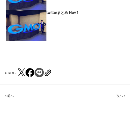
twitterまとめ Nov.1
share：
Post
< 前へ
次へ >
navigation