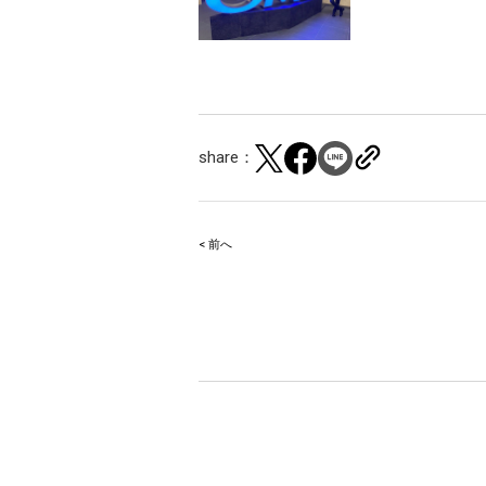
share：
< 前へ
Post
navigation