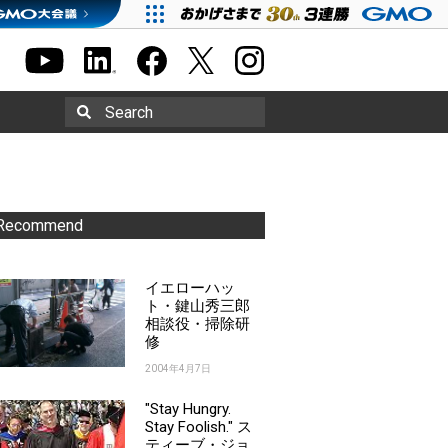
Search
Recommend
イエローハッ
ト・鍵山秀三郎
相談役・掃除研
修
2004年4月7日
"Stay Hungry.
Stay Foolish." ス
ティーブ・ジョ