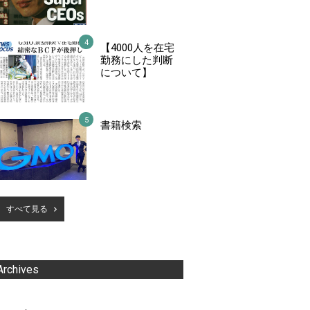
【4000人を在宅
勤務にした判断
について】
書籍検索
すべて見る
Archives