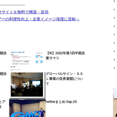
―――――――
けサイトを無料で構築・提供
ザーの利便性向上・企業イメージ保護に貢献～
半期決
【IR】2022年第1四半期決
算サマリ
半期決
グローバルサイン・ＳＳ
Ｌ事業の世界展開につい
て
とア
twitterまとめ Sep.29
版