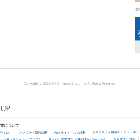
熊
Copyright (c) 2026 GMO Internet Group, Inc. All Rights Reserved.
事業について
セキュリティ相談AIチャットボッ
ティ24」
パスワード漏洩診断
Webサイトリスク診断
ーセキュリティ byイエラエ）
サイバー攻撃対策（GMO Flatt Security）
なりすまし対策