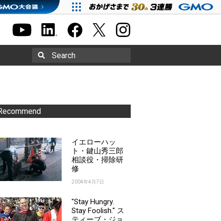
Search
Recommend
イエローハッ
ト・鍵山秀三郎
相談役・掃除研
修
2004年4月7日
"Stay Hungry.
Stay Foolish." ス
ティーブ・ジョ