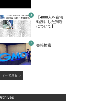
【4000人を在宅
勤務にした判断
について】
書籍検索
すべて見る
Archives