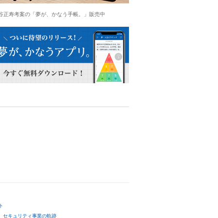
谷正寿考案の「夢が、かなう手帳。」販売中
ト
セキュリティ事業の軌跡