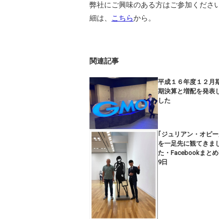
弊社にご興味のある方はご参加くださ
細は、
こちら
から。
関連記事
平成１６年度１２月
期決算と増配を発表
した
｢ジュリアン・オピー
を一足先に観てきま
た・Facebookまとめ
9日