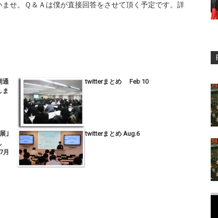
いませ。Ｑ＆Ａは僕が直接回答をさせて頂く予定です。詳
期通
twitterまとめ Feb 10
しま
展｣
twitterまとめ Aug.6
し
7月