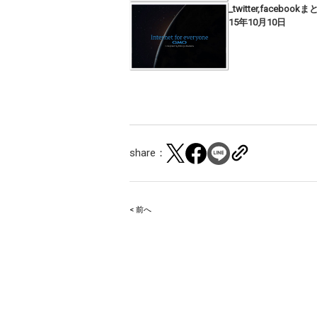
_twitter,facebook
15年10月10日
share：
< 前へ
Post
navigation