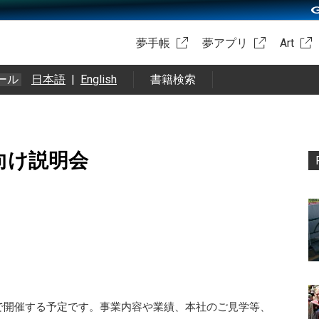
夢手帳
夢アプリ
Art
ール
日本語
|
English
書籍検索
向け説明会
で開催する予定です。事業内容や業績、本社のご見学等、