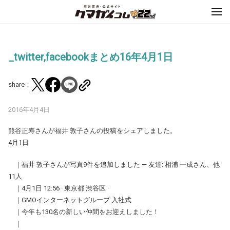
_twitter,facebookまとめ16年4月1日
share：
2016年4月4日
熊谷正寿さんが福井 敦子さんの投稿をシェアしました。
4月1日
｜福井 敦子さんが写真9件を追加しました — 友達: 相浦 一成さん、他
11人
｜4月1日 12:56 · 東京都 渋谷区 ·
｜GMOインターネットグループ 入社式
｜今年も130名の新しい仲間をお迎えしました！
｜