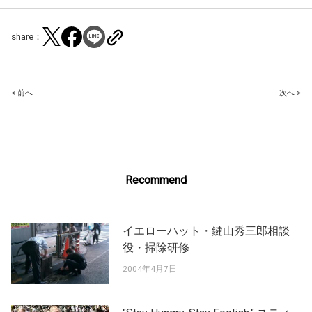
share：
Post
< 前へ
次へ >
navigation
Recommend
イエローハット・鍵山秀三郎相談
役・掃除研修
2004年4月7日