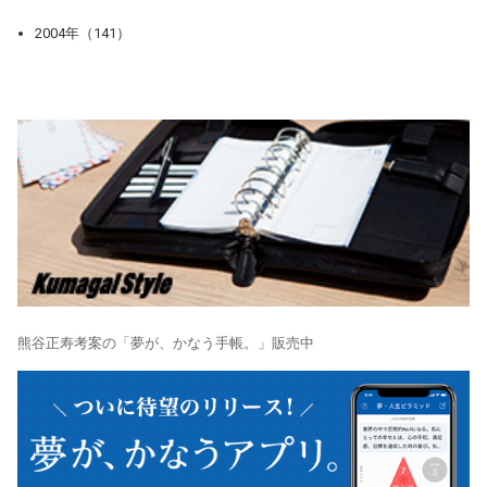
2004年（141）
熊谷正寿考案の「夢が、かなう手帳。」販売中