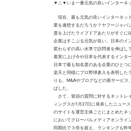
▼△▼いま一番元気の良いインターネ
現在、最も元気の良いインターネット
業を連想するだろうか？ヤフージャパ
度を上げたライブドアあたりがすぐに
企業はすこぶる元気が良い。日本のイ
変わらずの高い水準で訪問者を伸ばし
着実に上げ今や日本を代表するインタ
日本で最も知名度のある企業のひとつ
楽天と同様にプロ野球参入を表明した
りも、M&Aやブログなどの新サービス
ばした。
さて、冒頭の質問に対するネットレイ
ィングスが1月27日に発表したニュー
のサイトを運営主体ごとにまとめたネ
においてグローバルメディアオンライン 
同期比で３倍を超え、ランキングも昨年