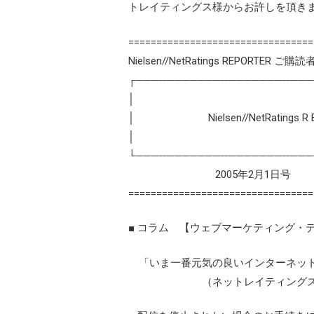
トレイティングス様からお許しを頂き
=================================
Nielsen//NetRatings REPORTER ご購
┌───────────────────────
│
│ Nielsen//NetRatings 
│
└───────────────────────
2005年2月1日号
=================================
■ コラム 【ウェブマーケティング・
「いま一番元気の良いインターネッ
（ネットレイティングス マー