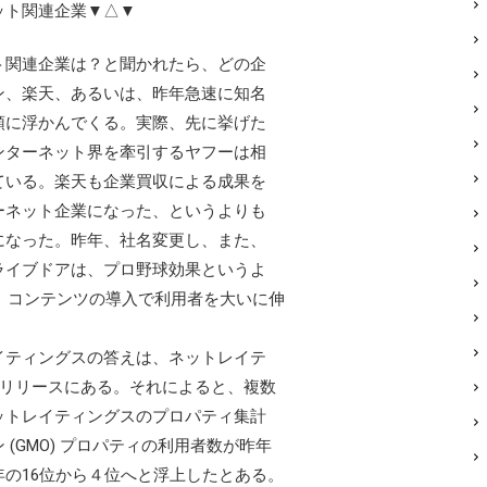
ット関連企業▼△▼
関連企業は？と聞かれたら、どの企
ン、楽天、あるいは、昨年急速に知名
頭に浮かんでくる。実際、先に挙げた
ンターネット界を牽引するヤフーは相
ている。楽天も企業買収による成果を
ーネット企業になった、というよりも
になった。昨年、社名変更し、また、
ライブドアは、プロ野球効果というよ
、コンテンツの導入で利用者を大いに伸
ティングスの答えは、ネットレイテ
スリリースにある。それによると、複数
ットレイティングスのプロパティ集計
(GMO) プロパティの利用者数が昨年
の16位から４位へと浮上したとある。