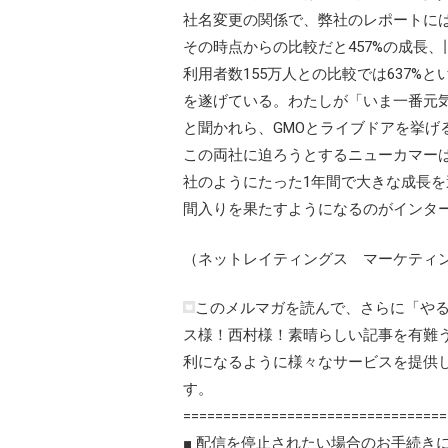
社名変更の関係で、弊社のレポートには2
その時点からの比較だと457%の成長、
利用者数155万人との比較では637%
を遂げている。わたしが「いま一番元
と聞かれら、GMOとライブドアを挙げ
この両社に迫ろうとするニューカマー
社のようにたった1年間で大きな成長
間入りを果たすようになるのがインタ
（ネットレイティングス マーケティ
このメルマガを読んで、さらに「や
ス様！西村様！素晴らしい記事を有難
利になるように様々なサービスを提供
す。
=================================
■ 配信を停止されたい場合のお手続き