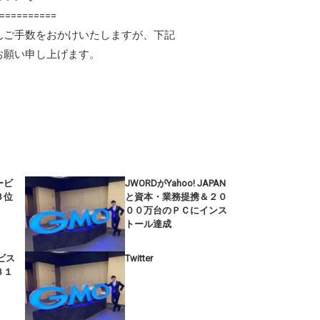
==========
んご手数をおかけいたしますが、下記
をお願い申し上げます。
ービ
JWORDがYahoo! JAPAN
３位
と資本・業務提携＆２０
００万台のＰＣにインス
トール達成
ビス
Twitter
８１
！