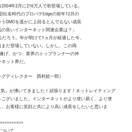
004年2月に216万人で初登場している。
旧社名時代のプロパテEdgeの前年12月の
というGMOを遥かに上回るとんでもない成長
気の良いインターネット関連企業は？」
るだろう。年が明けて1ヵ月が経過した今、
はまだ登場していない。しかし、この両
を遂げ、かつ、業界のトップランナーの仲
ーネット界だ。
ングディレクター 西村総一郎）
る気」が沸いてきました！頑張ります！ネットレイティング
うございました。インターネットがより使い易く、より便
し、お客様に笑顔と共により高い成長をしたいと思いま
==========
について