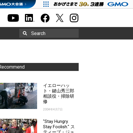
Search
Recommend
イエローハッ
ト・鍵山秀三郎
相談役・掃除研
修
2004年4月7日
"Stay Hungry.
Stay Foolish." ス
ティーブ・ジョ