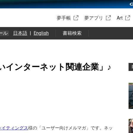
夢手帳
夢アプリ
Art
ール
日本語
|
English
書籍検索
いインターネット関連企業」♪
レイティングス
様の「ユーザー向けメルマガ」です。ネッ