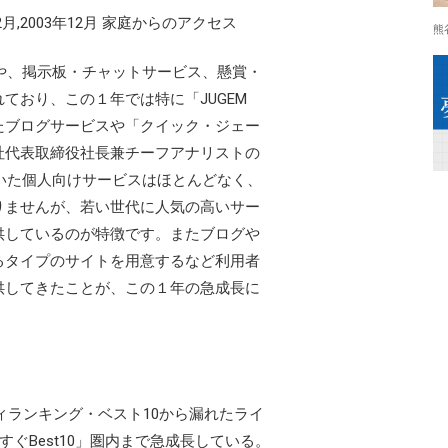
004年12月,2003年12月 家庭からのアクセス
熊
や、掲示板・チャットサービス、懸賞・
ており、この１年では特に「JUGEM
たブログサービスや「クイック・ジェー
社代表取締役社長兼チーフアナリストの
いた個人向けサービスはほとんどなく、
りませんが、若い世代に人気の高いサー
供しているのが特徴です。またブログや
るタイプのサイトを用意するなど利用者
供してきたことが、この１年の急成長に
ィランキング・ベスト10から漏れたライ
すぐBest10」圏内まで急成長している。