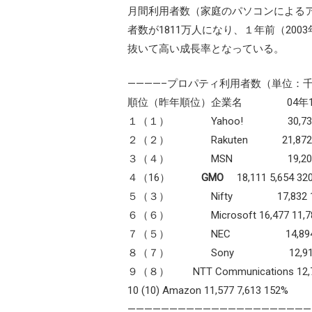
月間利用者数（家庭のパソコンによるア
者数が1811万人になり、１年前（200
抜いて高い成長率となっている。
————–プロパティ利用者数（単位：千
順位（昨年順位）企業名 04年1
１（１） Yahoo! 30,73
２（２） Rakuten 21,872 16,
３（４） MSN 19,201 14,
４（16）
GMO
18,111 5,654 32
５（３） Nifty 17,832 14,6
６（６） Microsoft 16,477 11,78
７（５） NEC 14,894 11,9
８（７） Sony 12,919
９（８） NTT Communications 12,78
10 (10) Amazon 11,577 7,613 152%
——————————————————————