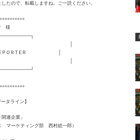
ましたので、転載しますね。ご一読ください。
==========
読者 様
─────────┐
 │
R E P O R T E R │
 │
─────────┘
==========
データライン】
ト関連企業」
ケティング部 西村総一郎）