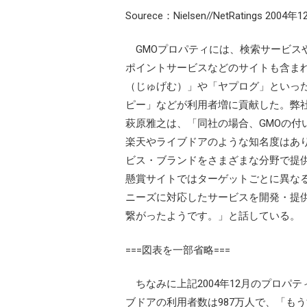
Sourece：Nielsen//NetRatings 2
GMOプロパティには、検索サービス
ポイントサービスなどのサイトも含まれ
（じゅげむ）」や「ヤプログ」といっ
ピー」などが利用者増に貢献した。弊
萩原雅之は、「同社の場合、GMOの付
楽天やライブドアのような知名度はあ
ビス・ブランドをさまざまな分野で提
懸賞サイトではターゲットごとに異な
ニーズに対応したサービスを開発・提
繋がったようです。」と話している。
===図表を一部省略===
ちなみに上記2004年12月のプロパテ
ブドアの利用者数は987万人で、「もう