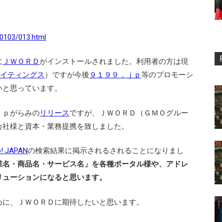
0103/013.html
に
ＪＷＯＲＤ
がインストールされました。利用者の方は現
イティングス
）ですが今後
９１９９．ｊｐ
等のプロモーシ
いと思っています。
ｊｐがらみの
リリース
ですが、ＪＷＯＲＤ（ＧＭＯグルー
会社様と資本・業務提携を致しました。
! JAPAN
の検索結果に掲示されるされることになりまし
業名・商品名・サービス名」を各種ポータル様や、アドレ
リューションになると思います。
めに、ＪＷＯＲＤに期待したいと思います。