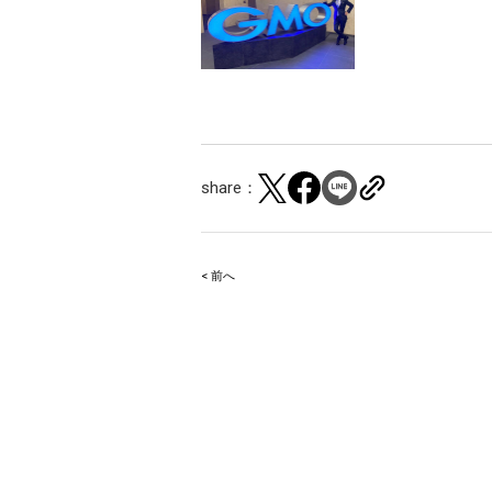
share：
< 前へ
Post
navigation