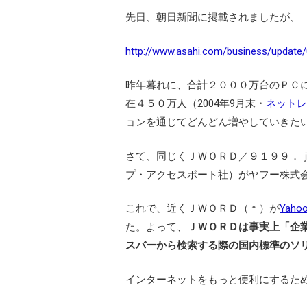
先日、朝日新聞に掲載されましたが、
http://www.asahi.com/business/update/
昨年暮れに、合計２０００万台のＰＣ
在４５０万人（2004年9月末・
ネットレ
ョンを通じてどんどん増やしていきた
さて、同じくＪＷＯＲＤ／９１９９．
プ・アクセスポート社）がヤフー株式
これで、近くＪＷＯＲＤ（＊）が
Yahoo
た。よって、
ＪＷＯＲＤは事実上「企
スバーから検索する際の国内標準のソ
インターネットをもっと便利にするた