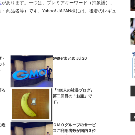
ス
があります。一つは、プレミアキーワード（抽象語）、
商品名等）です。Yahoo! JAPAN様には、後者のレギュ
度・
twitterまとめ Jul.20
のト
１
語る
『100人の社長ブログ』
」
第二回目の「お題」で
す。
の近
ＧＭＯグループのサービ
スご利用者数が国内３位