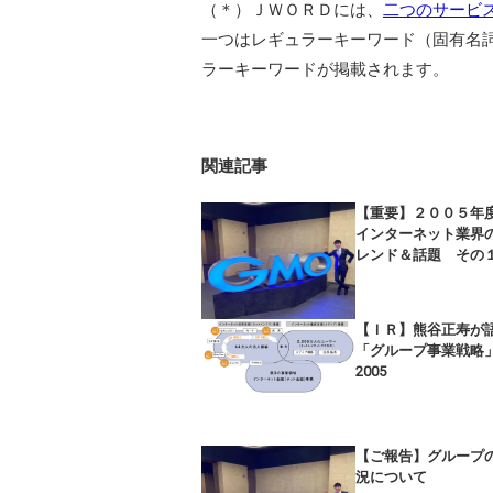
（＊）ＪＷＯＲＤには、
二つのサービ
一つはレギュラーキーワード（固有名詞・
ラーキーワードが掲載されます。
関連記事
【重要】２００５年
インターネット業界
レンド＆話題 その
【ＩＲ】熊谷正寿が
「グループ事業戦略
2005
【ご報告】グループ
況について