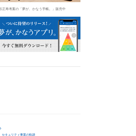
谷正寿考案の「夢が、かなう手帳。」販売中
ト
セキュリティ事業の軌跡