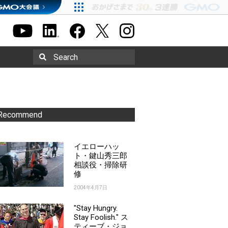
Search
Recommend
イエローハッ
ト・鍵山秀三郎
相談役・掃除研
修
2004年4月7日
"Stay Hungry.
Stay Foolish." ス
ティーブ・ジョ