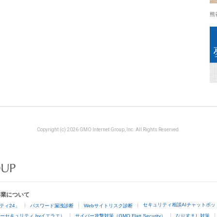
熊
Copyright (c) 2026 GMO Internet Group, Inc. All Rights Reserved.
事業について
セキュリティ相談AIチャットボッ
ティ24」
パスワード漏洩診断
Webサイトリスク診断
ーセキュリティ byイエラエ）
サイバー攻撃対策（GMO Flatt Security）
なりすまし対策