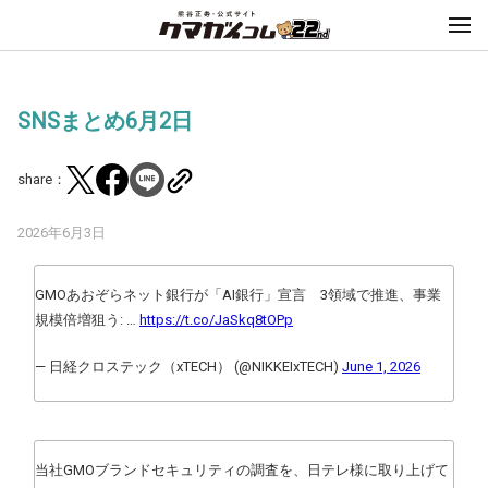
SNSまとめ6月2日
share：
2026年6月3日
GMOあおぞらネット銀行が「AI銀行」宣言 3領域で推進、事業
規模倍増狙う: …
https://t.co/JaSkq8tOPp
— 日経クロステック（xTECH） (@NIKKEIxTECH)
June 1, 2026
当社GMOブランドセキュリティの調査を、日テレ様に取り上げて