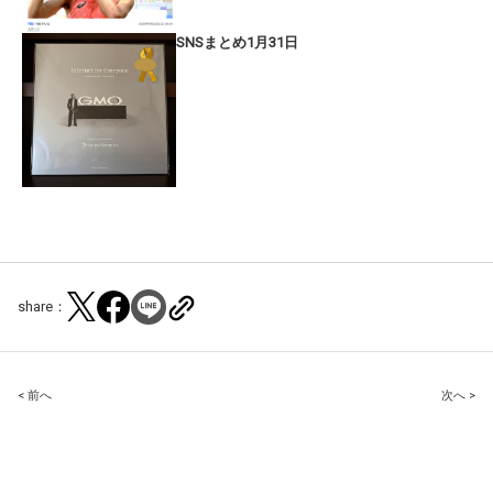
SNSまとめ1月31日
share：
Post
< 前へ
次へ >
navigation