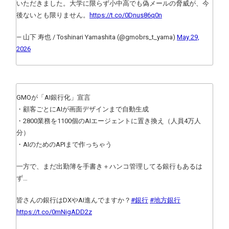
いただきました。大学に限らず小中高でも偽メールの脅威が、今
後ないとも限りません。
https://t.co/0Dnus86q0n
— 山下 寿也 / Toshinari Yamashita (@gmobrs_t_yama)
May 29,
2026
GMOが「AI銀行化」宣言
・顧客ごとにAIが画面デザインまで自動生成
・2800業務を1100個のAIエージェントに置き換え（人員4万人
分）
・AIのためのAPIまで作っちゃう
一方で、まだ出勤簿を手書き＋ハンコ管理してる銀行もあるは
ず…
皆さんの銀行はDXやAI進んでますか？
#銀行
#地方銀行
https://t.co/0mNigADD2z