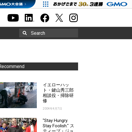
Search
Recommend
イエローハッ
ト・鍵山秀三郎
相談役・掃除研
修
2004年4月7日
"Stay Hungry.
Stay Foolish." ス
ティーブ・ジョ