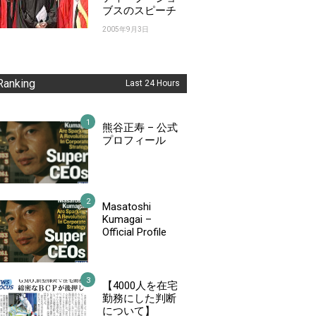
ブスのスピーチ
2005年9月3日
Ranking
Last 24 Hours
熊谷正寿 – 公式
プロフィール
Masatoshi
Kumagai –
Official Profile
【4000人を在宅
勤務にした判断
について】