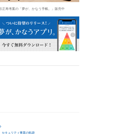
谷正寿考案の「夢が、かなう手帳。」販売中
ト
セキュリティ事業の軌跡