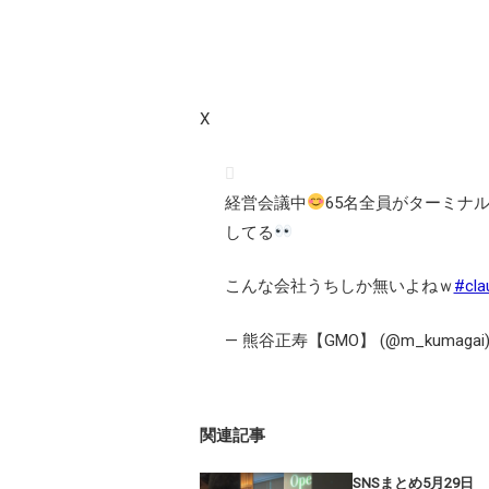
X
経営会議中
65名全員がターミナル
してる
こんな会社うちしか無いよねｗ
#cla
— 熊谷正寿【GMO】 (@m_kumagai
関連記事
SNSまとめ5月29日