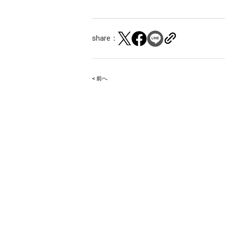
share：
< 前へ
Post
navigation