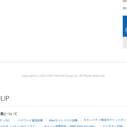
熊
Copyright (c) 2026 GMO Internet Group, Inc. All Rights Reserved.
事業について
セキュリティ相談AIチャットボッ
ティ24」
パスワード漏洩診断
Webサイトリスク診断
ーセキュリティ byイエラエ）
サイバー攻撃対策（GMO Flatt Security）
なりすまし対策