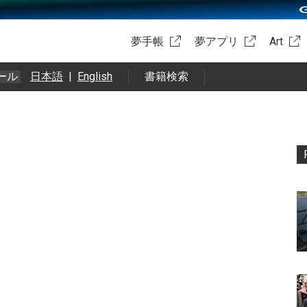
夢手帳
夢アプリ
Art
ール
日本語
|
English
書籍検索