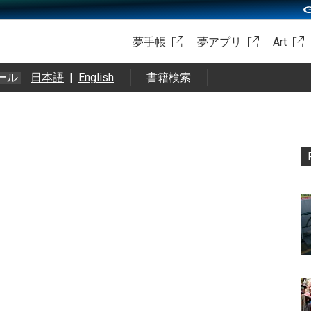
夢手帳
夢アプリ
Art
ール
日本語
|
English
書籍検索