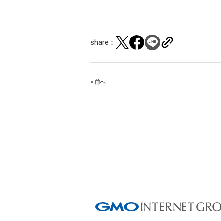
share：
< 前へ
Post
navigation