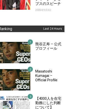
ブスのスピーチ
2005年9月3日
Ranking
Last 24 Hours
熊谷正寿 – 公式
プロフィール
Masatoshi
Kumagai –
Official Profile
【4000人を在宅
勤務にした判断
について】