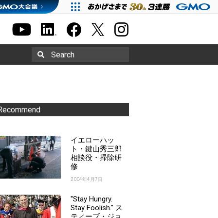
Search
Recommend
イエローハッ
ト・鍵山秀三郎
相談役・掃除研
修
2004年4月7日
"Stay Hungry.
Stay Foolish." ス
ティーブ・ジョ