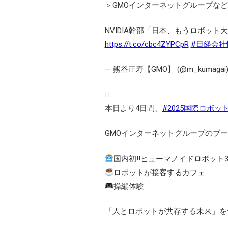
＞GMOインターネットグループな
NVIDIA幹部「日本、もうロボット
https://t.co/cbc4ZYPCpR
#日経会社
— 熊谷正寿【GMO】 (@m_kumagai
本日より4日間、
#2025国際ロボッ
GMOインターネットグループのブ
国内初‼ヒューマノイドロボット
ロボットが接客するカフェ
操縦体験
「人とロボットが共存する未来」を