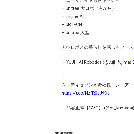
ヒューマノイドも何体もいる
– Unitree 犬ロボ（左から）
– Engine AI
– UBTECH
– Unitree 人型
人型ロボとの暮らしを感じるブース
— YUJI | AI Robotics (@yuji_fujima)
クレディセゾン水野社長「シニア・
https://t.co/NzfR0cJ9Oe
— 熊谷正寿【GMO】 (@m_kumagai