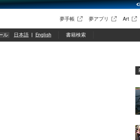
夢手帳
夢アプリ
Art
ール
日本語
|
English
書籍検索