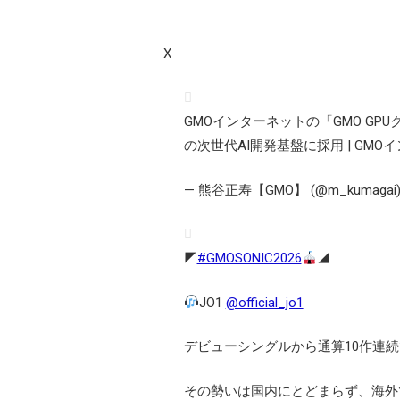
X
GMOインターネットの「GMO GPU
の次世代AI開発基盤に採用 | GM
— 熊谷正寿【GMO】 (@m_kumagai
◤
#GMOSONIC2026
◢
JO1
@official_jo1
デビューシングルから通算10作連
その勢いは国内にとどまらず、海外