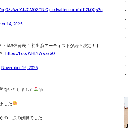
co/nqO8v6zpYJ
#GMOSONIC
pic.twitter.com/qLR2kQQs2n
er 14, 2025
ーティスト第3弾発表！ 初出演アーティストが続々決定！ |
会社
https://t.co/WHLYWwavbO
)
November 16, 2025
勝をいたしました
㊗
ました
らの、涙の優勝でした