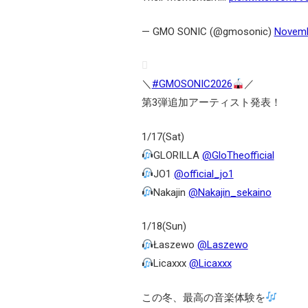
— GMO SONIC (@gmosonic)
Novemb
＼
#GMOSONIC2026
／
第3弾追加アーティスト発表！
1/17(Sat)
GLORILLA
@GloTheofficial
JO1
@official_jo1
Nakajin
@Nakajin_sekaino
1/18(Sun)
Łaszewo
@Laszewo
Licaxxx
@Licaxxx
この冬、最高の音楽体験を