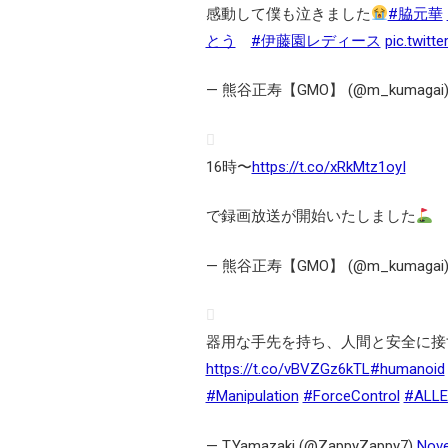
感動して僕も泣きました
#脇元華
とう
#伊藤園レディース
pic.twitt
— 熊谷正寿【GMO】 (@m_kumagai
16時〜
https://t.co/xRkMtz1oyI
で録画放送が開始いたしました
— 熊谷正寿【GMO】 (@m_kumagai
器用な手先を持ち、人間と安全に接
https://t.co/vBVZGz6kTL
#humanoid
#Manipulation
#ForceControl
#ALLE
— T.Yamazaki (@ZappyZappy7)
Nove