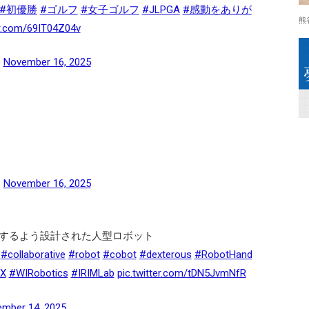
#初優勝
#ゴルフ
#女子ゴルフ
#JLPGA
#感動をありが
熊
er.com/69IT04Z04v
)
November 16, 2025
)
November 16, 2025
するよう設計された人型ロボット
#collaborative
#robot
#cobot
#dexterous
#RobotHand
X
#WIRobotics
#IRIMLab
pic.twitter.com/tDN5JvmNfR
mber 14, 2025