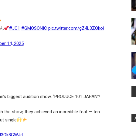
ん
#JO1
#GMOSONIC
pic.twitter.com/gZ4L3ZQkoi
er 14, 2025
an’s biggest audition show, “PRODUCE 101 JAPAN”!
the show, they achieved an incredible feat — ten
ut single
/9J3Qk8GWJd