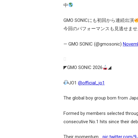
中
GMO SONICにも初回から連続出演
今回のパフォーマンスも見逃せませ
— GMO SONIC (@gmosonic)
Novemb
◤GMO SONIC 2026
◢
JO1
@official_jo1
The global boy group born from Jap
Formed by members selected through 
consecutive No.1 hits since their deb
Their momentum…
pic.twitter.com