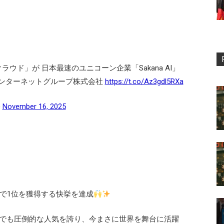
クラウド」が 日本最速のユニコーン企業「Sakana AI」
Oインターネットグループ株式会社
https://t.co/Az3gdl5RXa
)
November 16, 2025
続で1位を獲得する快挙を達成
でも圧倒的な人気を誇り、今まさに世界を舞台に活躍