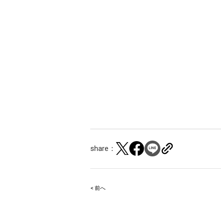
share：
< 前へ
Post
navigation