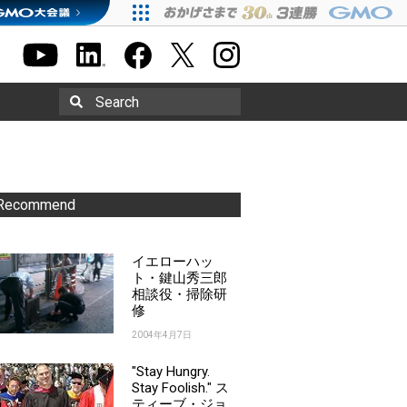
Search
Recommend
イエローハッ
ト・鍵山秀三郎
相談役・掃除研
修
2004年4月7日
"Stay Hungry.
Stay Foolish." ス
ティーブ・ジョ