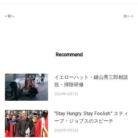
Post
< 前へ
次へ >
navigation
Recommend
イエローハット・鍵山秀三郎相談
役・掃除研修
2004年4月7日
"Stay Hungry. Stay Foolish." スティ
ーブ・ジョブスのスピーチ
2005年9月3日