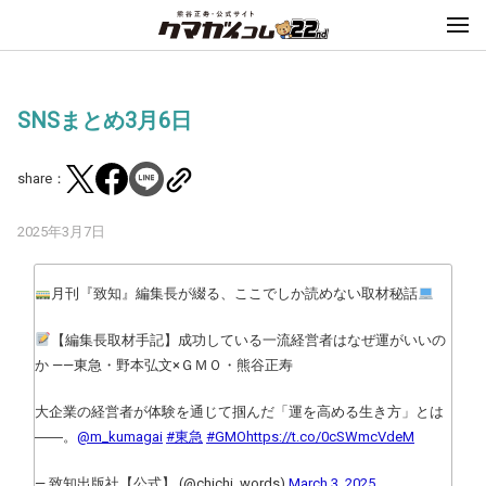
SNSまとめ3月6日
share：
2025年3月7日
月刊『致知』編集長が綴る、ここでしか読めない取材秘話
【編集長取材手記】成功している一流経営者はなぜ運がいいの
か ——東急・野本弘文×ＧＭＯ・熊谷正寿
大企業の経営者が体験を通じて掴んだ「運を高める生き方」とは
――。
@m_kumagai
#東急
#GMO
https://t.co/0cSWmcVdeM
— 致知出版社【公式】 (@chichi_words)
March 3, 2025