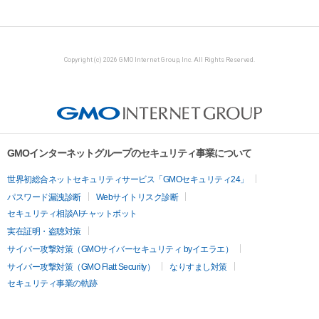
Copyright (c) 2026 GMO Internet Group, Inc. All Rights Reserved.
GMOインターネットグループのセキュリティ事業について
世界初総合ネットセキュリティサービス「GMOセキュリティ24」
パスワード漏洩診断
Webサイトリスク診断
セキュリティ相談AIチャットボット
実在証明・盗聴対策
サイバー攻撃対策（GMOサイバーセキュリティ byイエラエ）
サイバー攻撃対策（GMO Flatt Security）
なりすまし対策
セキュリティ事業の軌跡