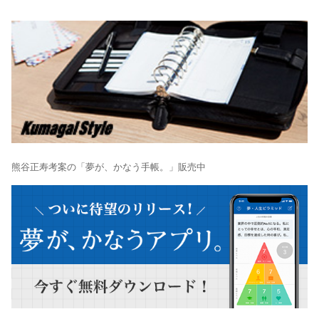
熊谷正寿考案の「夢が、かなう手帳。」販売中