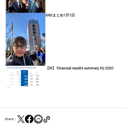
SNSまとめ1月1日
【IR】 Financial results summary 3Q 2020
share：