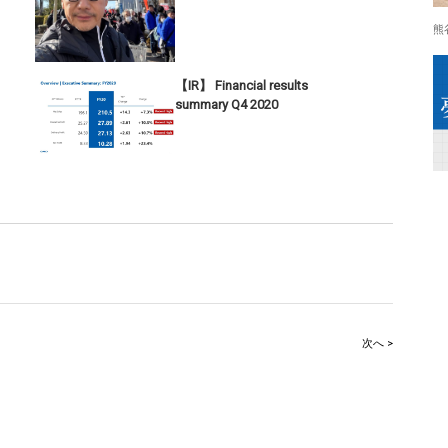
熊
【IR】 Financial results
summary Q4 2020
次へ >