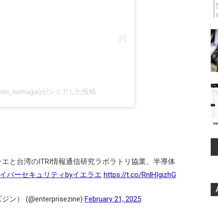
shi_kumagai)がシェアした投稿
ラエと台湾のITRI情報通信研究ラボラトリ協業、半導体
サイバーセキュリティbyイエラエ
https://t.co/RnlHIgizhG
ン） (@enterprisezine)
February 21, 2025