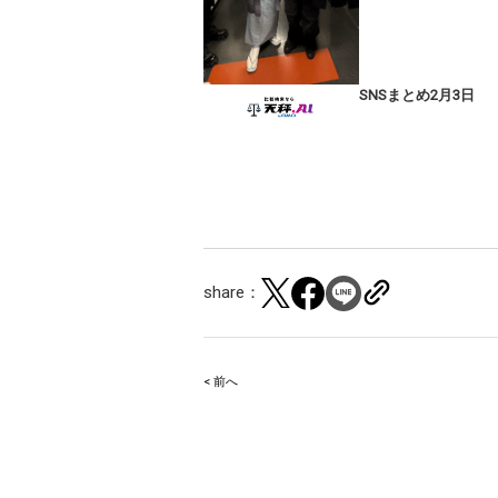
SNSまとめ2月3日
share：
< 前へ
Post
navigation