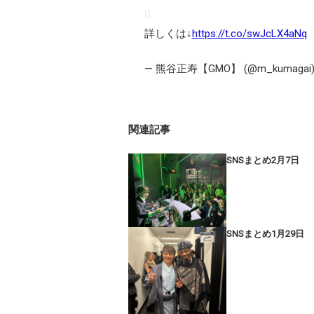
詳しくは↓
https://t.co/swJcLX4aNq
— 熊谷正寿【GMO】 (@m_kumagai
関連記事
SNSまとめ2月7日
SNSまとめ1月29日