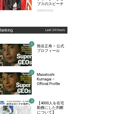
ブスのスピーチ
2005年9月3日
Ranking
Last 24 Hours
熊谷正寿 – 公式
プロフィール
Masatoshi
Kumagai –
Official Profile
【4000人を在宅
勤務にした判断
について】