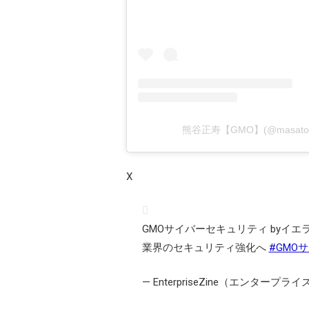
熊谷正寿【GMO】(@masato
X
GMOサイバーセキュリティ byイエ
業界のセキュリティ強化へ
#GMO
— EnterpriseZine（エンタープライズジ