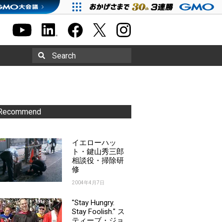
Search
Recommend
イエローハッ
ト・鍵山秀三郎
相談役・掃除研
修
2004年4月7日
"Stay Hungry.
Stay Foolish." ス
ティーブ・ジョ