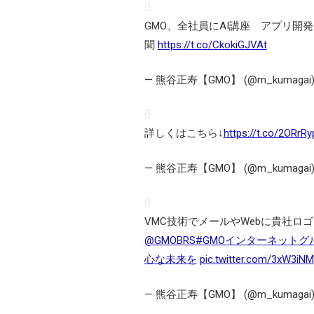
GMO、全社員にAI講座 アプリ開
聞
https://t.co/CkokiGJVAt
— 熊谷正寿【GMO】 (@m_kumagai
詳しくはこちら↓
https://t.co/2ORrR
— 熊谷正寿【GMO】 (@m_kumagai
VMC技術でメールやWebに貴社ロ
@GMOBRS
#GMOインターネットグ
心な未来を
pic.twitter.com/3xW3iN
— 熊谷正寿【GMO】 (@m_kumagai