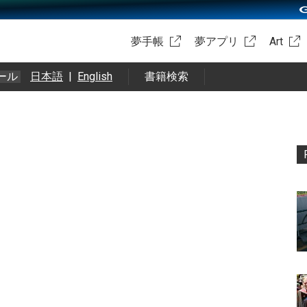
夢手帳
夢アプリ
Art
ール
日本語
|
English
書籍検索