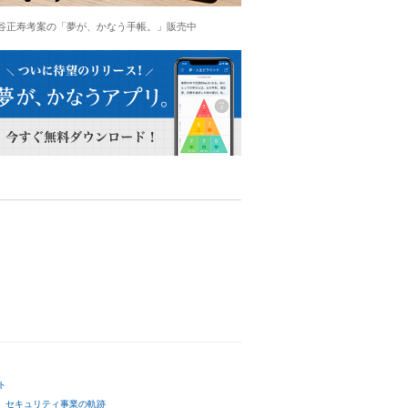
谷正寿考案の「夢が、かなう手帳。」販売中
ト
セキュリティ事業の軌跡