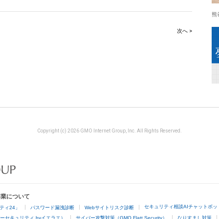
熊
次へ >
Copyright (c) 2026 GMO Internet Group, Inc. All Rights Reserved.
事業について
セキュリティ相談AIチャットボッ
ティ24」
パスワード漏洩診断
Webサイトリスク診断
ーセキュリティ byイエラエ）
サイバー攻撃対策（GMO Flatt Security）
なりすまし対策