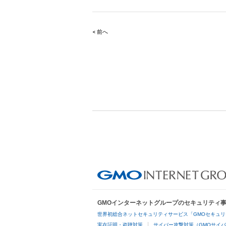
< 前へ
Post
navigation
GMOインターネットグループのセキュリティ
世界初総合ネットセキュリティサービス「GMOセキュリ
実在証明・盗聴対策
サイバー攻撃対策（GMOサイバ