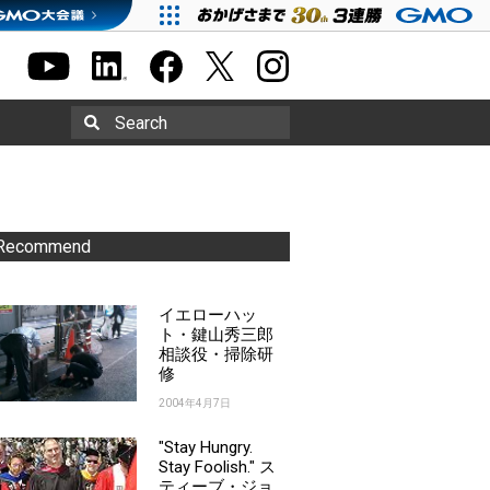
Search
Recommend
イエローハッ
ト・鍵山秀三郎
相談役・掃除研
修
2004年4月7日
"Stay Hungry.
Stay Foolish." ス
ティーブ・ジョ