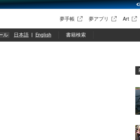
夢手帳
夢アプリ
Art
ール
日本語
|
English
書籍検索