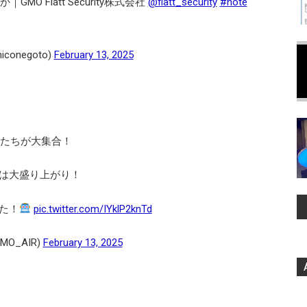
O Flatt Security株式会社
@flatt_security
#note
niconegoto)
February 13, 2025
トたちが大集合！
は大盛り上がり！
た！
pic.twitter.com/IYklP2knTd
MO_AIR)
February 13, 2025