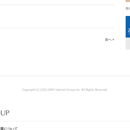
熊
次へ >
Copyright (c) 2026 GMO Internet Group, Inc. All Rights Reserved.
事業について