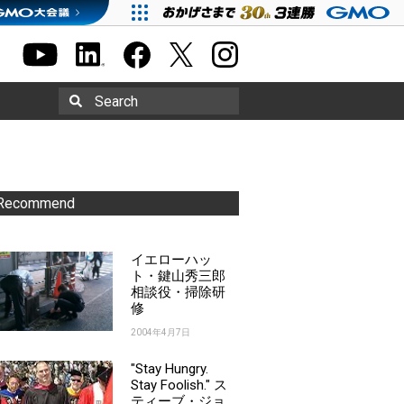
Search
Recommend
イエローハッ
ト・鍵山秀三郎
相談役・掃除研
修
2004年4月7日
"Stay Hungry.
Stay Foolish." ス
ティーブ・ジョ