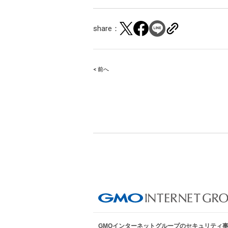
share：
< 前へ
Post
navigation
GMOインターネットグループのセキュリティ