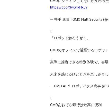
GMOにジョインしてなにが変わったか｜GM
https://t.co/3yKyIkHkJ9
— 井手 康貴 | GMO Flatt Security (@
「ロボット触ろうぜ！」
GMOのオフィスで活躍するロボッ
実際に操縦できる特別体験で、会場
未来を感じるひとときを楽しみまし
— GMO AI ＆ ロボティクス商事 (@G
GMOあおぞら銀行は最高に便利