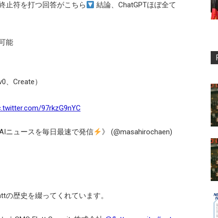
に終止符を打つ回答がこちら
結論、ChatGPTほぼ全て
決可能
、Create）
c.twitter.com/97rkzG9nYC
重要AIニュースを毎日最速で発信
》 (@masahirochaen)
attの歴史を綴ってくれています。