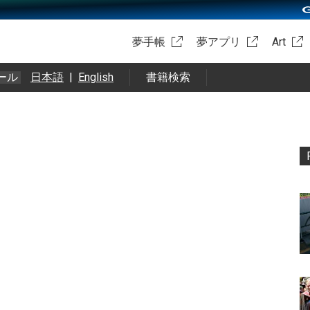
夢手帳
夢アプリ
Art
ール
日本語
|
English
書籍検索