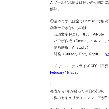
AIツールどれ使えば良いのか問題
解決。
①基本まずほぼ全てChatGPTで解
②唯一できないものは
・会議文字起こし（tl;dv、AiNote）
・パワポ作成（Gmma、イルシル、v0
・動画解析（AI Studio）
・開発（Cursor、Bolt、Replit）…
pi
— チャエン | デジライズ CEO《
February 16, 2025
発表から1年が経った今日の記事。
古株のセキュリティエンジニアがFl