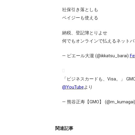
社保引き落としも
ペイジーも使える
納税、登記簿とりよせ
何でもオンラインで払えるネットバ
— ピエール大瀧 (@ikkatsu_barai)
Fe
「ビジネスカードも、Visa。」 G
@YouTube
より
— 熊谷正寿【GMO】 (@m_kumagai
関連記事