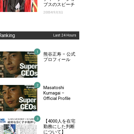
ブスのスピーチ
2005年9月3日
Ranking
Last 24 Hours
熊谷正寿 – 公式
プロフィール
Masatoshi
Kumagai –
Official Profile
【4000人を在宅
勤務にした判断
について】