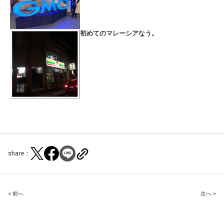
初めてのマレーシアなう。
share：
Post
< 前へ
次へ >
navigation