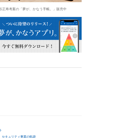
谷正寿考案の「夢が、かなう手帳。」販売中
ト
セキュリティ事業の軌跡