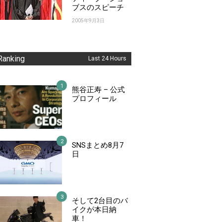
ブスのスピーチ
2005年9月3日
Ranking
Last 24 Hours
熊谷正寿 – 公式
プロフィール
SNSまとめ8月7
日
そして2台目のバ
イクが本日納
車！