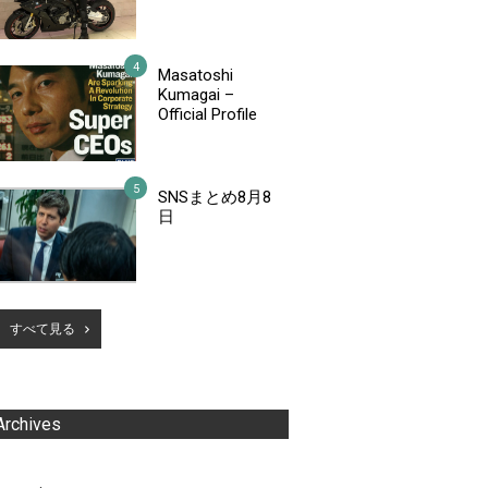
Masatoshi
Kumagai –
Official Profile
SNSまとめ8月8
日
すべて見る
Archives