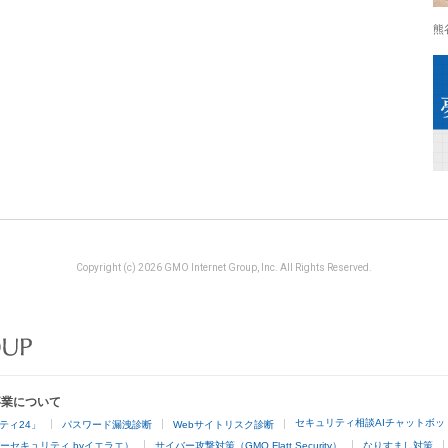
熊
Copyright (c) 2026 GMO Internet Group, Inc. All Rights Reserved.
事業について
セキュリティ相談AIチャットボッ
ティ24」
パスワード漏洩診断
Webサイトリスク診断
ーセキュリティ byイエラエ）
サイバー攻撃対策（GMO Flatt Security）
なりすまし対策