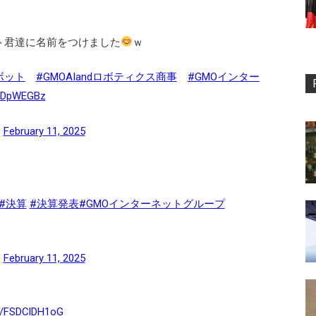
ト君達に名前をつけました
ｗ
ボット
#GMOAIandロボティクス商事
#GMOインター
mCDpWEGBz
)
February 11, 2025
#決算
#決算発表
#GMOインターネットグループ
)
February 11, 2025
co/FSDClDH1oG