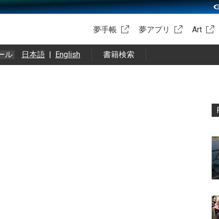
夢手帳
夢アプリ
Art
ール
日本語
|
English
書籍検索