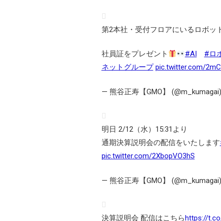
第2本社・受付フロアにいるロボッ
社員証をプレゼント
#AI
#ロ
ネットグループ
pic.twitter.com/2
— 熊谷正寿【GMO】 (@m_kumagai
明日 2/12（水）15:31より
通期決算説明会の配信をいたします
pic.twitter.com/2XbopVO3hS
— 熊谷正寿【GMO】 (@m_kumagai
決算説明会 配信はこちら
https://t.