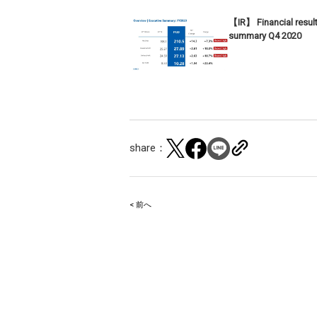
【IR】 Financial resul
summary Q4 2020
share：
< 前へ
Post
navigation