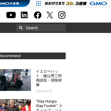
Search
Recommend
イエローハッ
ト・鍵山秀三郎
相談役・掃除研
修
2004年4月7日
"Stay Hungry.
Stay Foolish." ス
ティーブ・ジョ