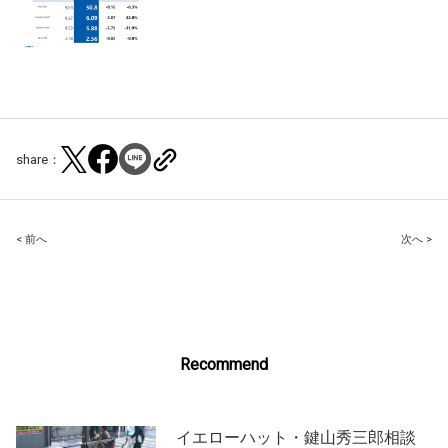
share：
Post
< 前へ
次へ >
navigation
Recommend
イエローハット・鍵山秀三郎相談