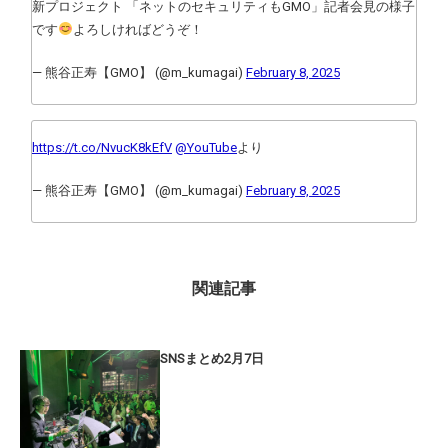
新プロジェクト 「ネットのセキュリティもGMO」記者会見の様子
です
よろしければどうぞ！
— 熊谷正寿【GMO】 (@m_kumagai)
February 8, 2025
https://t.co/NvucK8kEfV
@YouTube
より
— 熊谷正寿【GMO】 (@m_kumagai)
February 8, 2025
関連記事
SNSまとめ2月7日