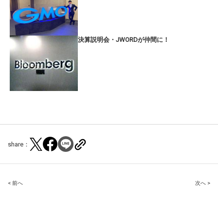
決算説明会・JWORDが仲間に！
share：
Post
< 前へ
次へ >
navigation