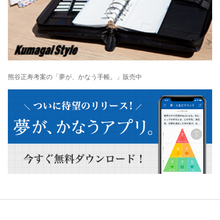
熊谷正寿考案の「夢が、かなう手帳。」販売中