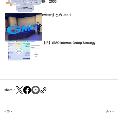
略」2005
twitterまとめ Jan.1
【IR】GMO Internet Group Strategy
share：
Post
< 前へ
次へ >