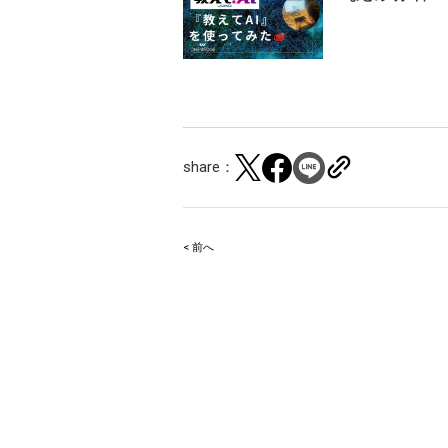
share：
< 前へ
Post
navigation