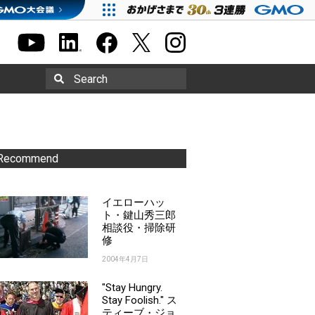
Search
Recommend
イエローハッ
ト・鍵山秀三郎
相談役・掃除研
修
2004年4月7日
"Stay Hungry.
Stay Foolish." ス
ティーブ・ジョ