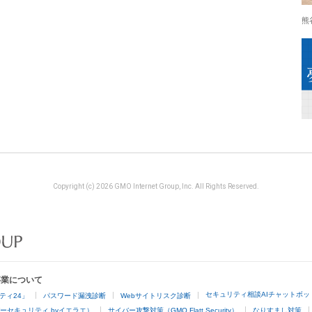
熊
Copyright (c) 2026 GMO Internet Group, Inc. All Rights Reserved.
事業について
セキュリティ相談AIチャットボッ
ティ24」
パスワード漏洩診断
Webサイトリスク診断
ーセキュリティ byイエラエ）
サイバー攻撃対策（GMO Flatt Security）
なりすまし対策