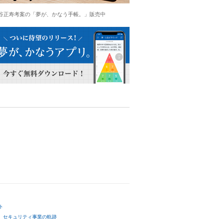
谷正寿考案の「夢が、かなう手帳。」販売中
ト
セキュリティ事業の軌跡