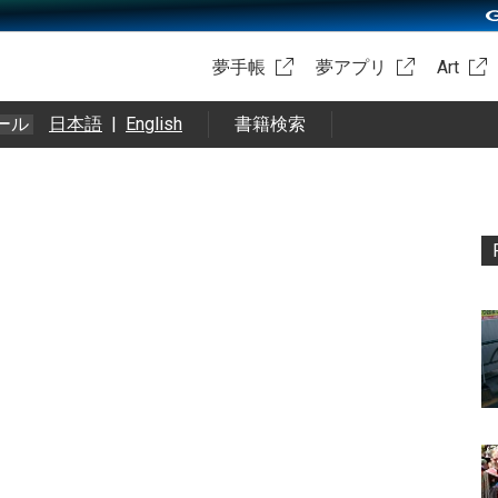
夢手帳
夢アプリ
Art
ール
日本語
|
English
書籍検索