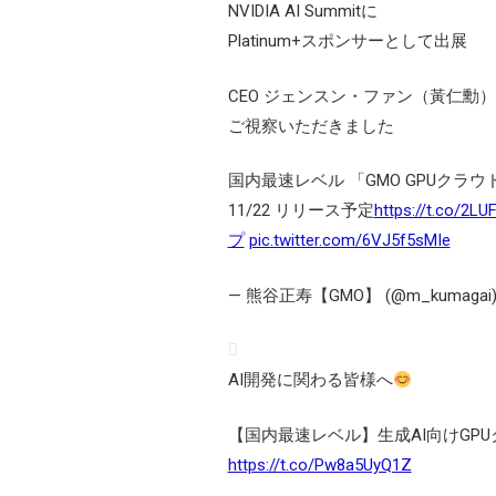
NVIDIA AI Summitに
Platinum+スポンサーとして出展
CEO ジェンスン・ファン（黃仁勳
ご視察いただきました
国内最速レベル 「GMO GPUクラウ
11/22 リリース予定
https://t.co/2L
プ
pic.twitter.com/6VJ5f5sMIe
— 熊谷正寿【GMO】 (@m_kumagai
AI開発に関わる皆様へ
【国内最速レベル】生成AI向けGPUク
https://t.co/Pw8a5UyQ1Z