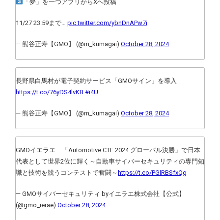
「夢」を一つアプリからXへ投稿
11/27 23:59まで…
pic.twitter.com/ybnDnAPw7i
— 熊谷正寿【GMO】 (@m_kumagai)
October 28, 2024
長野県白馬村が電子契約サービス「GMOサイン」を導入
https://t.co/76yDS4lvKB
#i4U
— 熊谷正寿【GMO】 (@m_kumagai)
October 28, 2024
GMOイエラエ 「Automotive CTF 2024 グローバル決勝」で日本
代表として世界2位に輝く～自動車サイバーセキュリティの専門知
識と技術を競うコンテストで奮闘～
https://t.co/PGlRBSfxQg
— GMOサイバーセキュリティ byイエラエ株式会社【公式】
(@gmo_ierae)
October 28, 2024