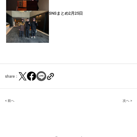
SNSまとめ2月25日
share：
Post
< 前へ
次へ >
navigation