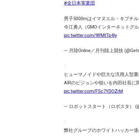
#全日本実業団
男子5000mはイマヌエル・キプチル
今江勇人（GMOインターネットグルー
pic.twitter.com/9lfMtTp4Iy
— 月陸Online／月刊陸上競技 (@Getsu
ヒューマノイドや巨大な汎用人型重
AIRのビジョンや狙いを内田社長に
pic.twitter.com/FSc7YDOZrM
— ロボットスタート（ロボスタ） (@rob
弊社グループのホワイトハッカー達