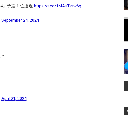
024」予選 1 位通過
https://t.co/1MAuTztw6g
)
September 24, 2024
った
)
April 21, 2024