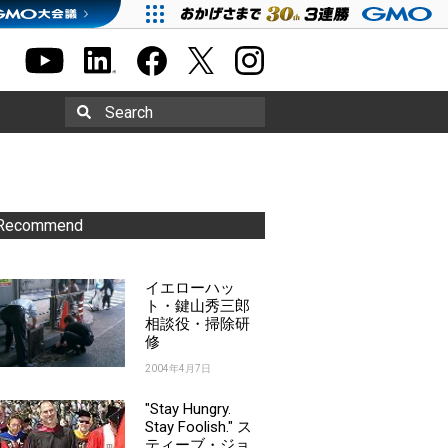
Search
Recommend
イエローハッ
ト・鍵山秀三郎
相談役・掃除研
修
2004年4月7日
"Stay Hungry.
Stay Foolish." ス
ティーブ・ジョ