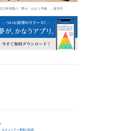
谷正寿考案の「夢が、かなう手帳。」販売中
ト
セキュリティ事業の軌跡