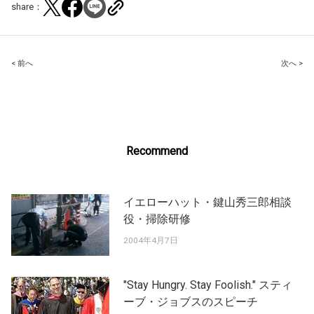
share：
Post
< 前へ
次へ >
navigation
Recommend
イエローハット・鍵山秀三郎相談
役・掃除研修
2004年4月7日
"Stay Hungry. Stay Foolish." スティ
ーブ・ジョブスのスピーチ