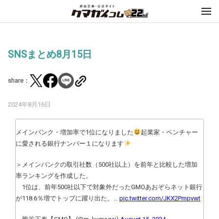
SNSまとめ8月15日
share：
2024年8月16日
メインバンク・増加率で1位になりました
起業家・ベンチャー
に愛される銀行ナンバー１になります
＞メインバンクの取引社数（500社以上）を前年と比較した増加
率ランキングを作成した。
1位は、前年500社以下で対象外だったGMOあおぞらネット銀行
が118.6％増でトップに躍り出た。…
pic.twitter.com/JKX2Pmpvwt