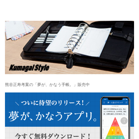
熊谷正寿考案の「夢が、かなう手帳。」販売中