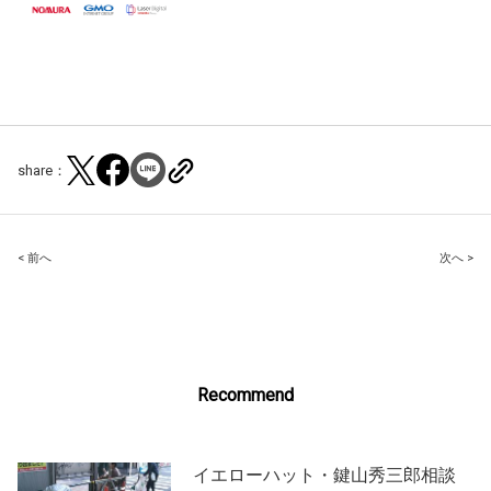
share：
Post
< 前へ
次へ >
navigation
Recommend
イエローハット・鍵山秀三郎相談