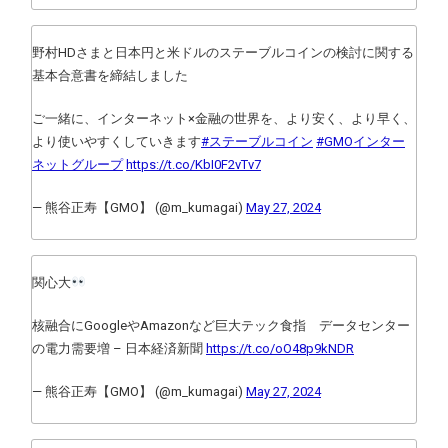
野村HDさまと日本円と米ドルのステーブルコインの検討に関する
基本合意書を締結しました
ご一緒に、インターネット×金融の世界を、より安く、より早く、
より使いやすくしていきます
#ステーブルコイン
#GMOインター
ネットグループ
https://t.co/KbI0F2vTv7
— 熊谷正寿【GMO】 (@m_kumagai)
May 27, 2024
関心大
核融合にGoogleやAmazonなど巨大テック食指 データセンター
の電力需要増 – 日本経済新聞
https://t.co/oO48p9kNDR
— 熊谷正寿【GMO】 (@m_kumagai)
May 27, 2024