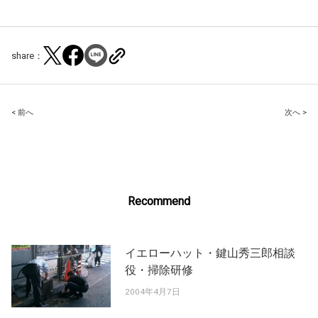
share：
Post
< 前へ
次へ >
navigation
Recommend
イエローハット・鍵山秀三郎相談
役・掃除研修
2004年4月7日